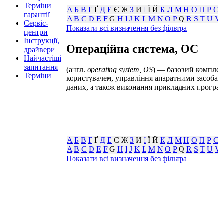
Терміни
А
Б
В
Г
Ґ
Д
Е
Є Ж
З
И
І
Ї Й
К
Л
М
Н
О
П
Р
гарантії
A
B
C
D
E
F
G
H
I
J
K
L
M
N
O
P
Q
R
S
T
U
Сервіс-
Показати всі визначення без фільтра
центри
Інструкції,
Операційна система, ОС
драйвери
Найчастіші
запитання
(англ.
operating system, OS
) — базовий компле
Терміни
користувачем, управління апаратними засоба
даних, а також виконання прикладних програ
А
Б
В
Г
Ґ
Д
Е
Є Ж
З
И
І
Ї Й
К
Л
М
Н
О
П
Р
A
B
C
D
E
F
G
H
I
J
K
L
M
N
O
P
Q
R
S
T
U
Показати всі визначення без фільтра