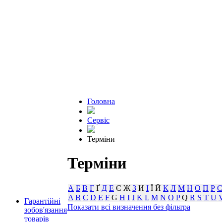
Головна
Сервіс
Терміни
Терміни
А
Б
В
Г
Ґ
Д
Е
Є Ж
З
И
І
Ї Й
К
Л
М
Н
О
П
Р
A
B
C
D
E
F
G
H
I
J
K
L
M
N
O
P
Q
R
S
T
U
Гарантійні
Показати всі визначення без фільтра
зобов'язання
товарів