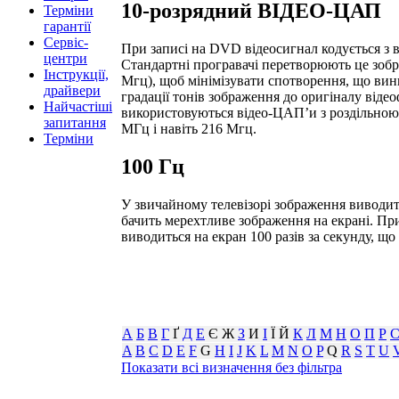
10-розрядний ВІДЕО-ЦАП
Терміни
гарантії
Сервіс-
При записі на DVD відеосигнал кодується з в
центри
Стандартні програвачі перетворюють це зобра
Інструкції,
Мгц), щоб мінімізувати спотворення, що вин
драйвери
градації тонів зображення до оригіналу віде
Найчастіші
використовуються відео-ЦАП’и з роздільною з
запитання
МГц і навіть 216 Мгц.
Терміни
100 Гц
У звичайному телевізорі зображення виводитьс
бачить мерехтливе зображення на екрані. При
виводиться на екран 100 разів за секунду, що
А
Б
В
Г
Ґ
Д
Е
Є Ж
З
И
І
Ї Й
К
Л
М
Н
О
П
Р
A
B
C
D
E
F
G
H
I
J
K
L
M
N
O
P
Q
R
S
T
U
Показати всі визначення без фільтра