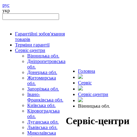
рус
укр
Гарантійні зобов'язання
товарів
Терміни гарантії
Сервіс-центри
Вінницька обл.
Дніпропетровська
обл.
Головна
Донецька обл.
Житомирська
Сервіс
обл.
Запорізька обл.
Івано-
Сервіс-центри
Франківська обл.
Київська обл.
Вінницька обл.
Кіровоградська
обл.
Сервіс-центри
Луганська обл.
Львівська обл.
Миколаївська