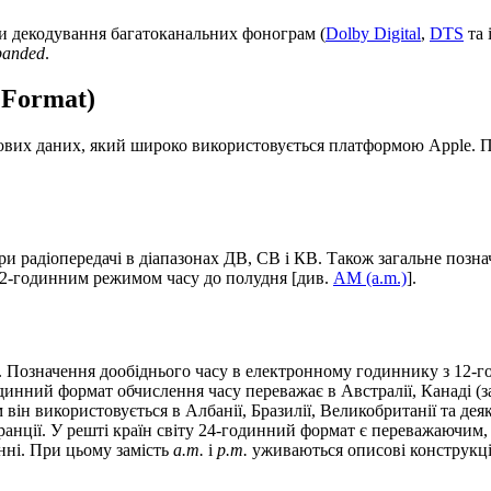
ми декодування багатоканальних фонограм (
Dolby Digital
,
DTS
та 
panded
.
 Format)
ових даних, який широко використовується платформою Apple. П
ри радіопередачі в діапазонах ДВ, СВ і КВ. Також загальне позна
12-годинним режимом часу до полудня [див.
AM (a.m.)
].
. Позначення дообіднього часу в електронному годиннику з 12
динний формат обчислення часу переважає в Австралії, Канаді (з
він використовується в Албанії, Бразилії, Великобританії та дея
 Франції. У решті країн світу 24-годинний формат є переважаючи
нні. При цьому замість
a.m.
і
p.m.
уживаються описові конструкції