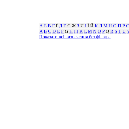
А
Б
В
Г
Ґ
Д
Е
Є Ж
З
И
І
Ї Й
К
Л
М
Н
О
П
Р
A
B
C
D
E
F
G
H
I
J
K
L
M
N
O
P
Q
R
S
T
U
Показати всі визначення без фільтра