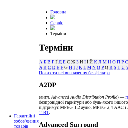
Головна
Сервіс
Терміни
Терміни
А
Б
В
Г
Ґ
Д
Е
Є Ж
З
И
І
Ї Й
К
Л
М
Н
О
П
Р
A
B
C
D
E
F
G
H
I
J
K
L
M
N
O
P
Q
R
S
T
U
Показати всі визначення без фільтра
A2DP
(англ.
Advanced Audio Distribution Profile
) —
п
безпровідної гарнітури або будь-якого іншо
підтримує MPEG-1,2 аудіо, MPEG-2,4 ААС і 
11BT
.
Гарантійні
зобов'язання
Advanced Surround
товарів