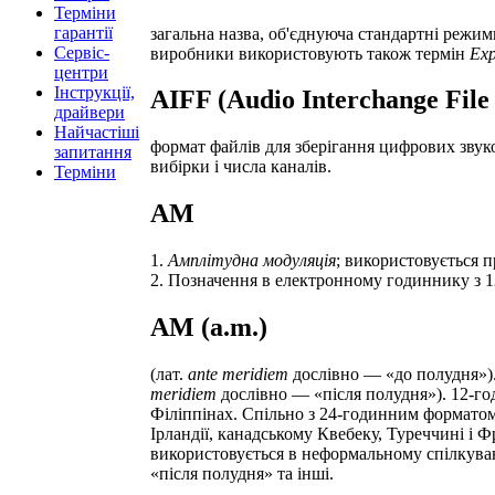
Терміни
гарантії
загальна назва, об'єднуюча стандартні режи
Сервіс-
виробники використовують також термін
Ex
центри
Інструкції,
AIFF (Audio Interchange File
драйвери
Найчастіші
формат файлів для зберігання цифрових звук
запитання
вибірки і числа каналів.
Терміни
AM
1.
Амплітудна модуляція
; використовується п
2. Позначення в електронному годиннику з 
AM (a.m.)
(лат.
ante meridiem
дослівно — «до полудня»)
meridiem
дослівно — «після полудня»). 12-го
Філіппінах. Спільно з 24-годинним форматом 
Ірландії, канадському Квебеку, Туреччині і
використовується в неформальному спілкува
«після полудня» та інші.