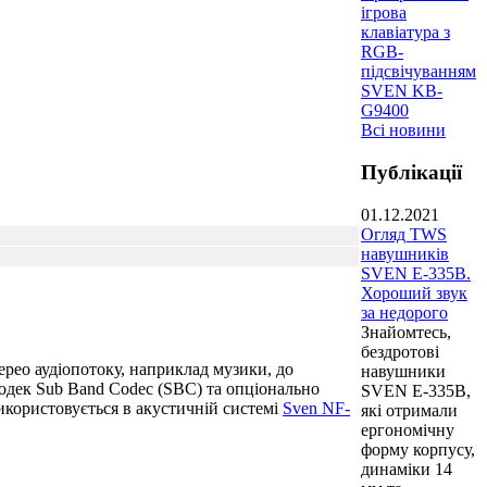
ігрова
клавіатура з
RGB-
підсвічуванням
SVEN KB-
G9400
Всі новини
Публікації
01.12.2021
Огляд TWS
навушників
SVEN E-335B.
Хороший звук
за недорого
Знайомтесь,
бездротові
ерео аудіопотоку, наприклад музики, до
навушники
одек Sub Band Codec (SBC) та опціонально
SVEN E-335B,
користовується в акустичній системі
Sven NF-
які отримали
ергономічну
форму корпусу,
динаміки 14