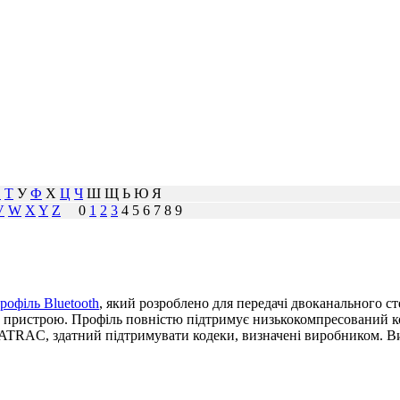
С
Т
У
Ф
Х
Ц
Ч
Ш Щ Ь Ю Я
V
W
X
Y
Z
0
1
2
3
4 5 6 7 8 9
рофіль Bluetooth
, який розроблено для передачі двоканального ст
го пристрою. Профіль повністю підтримує низькокомпресований к
ATRAC, здатний підтримувати кодеки, визначені виробником. Ви