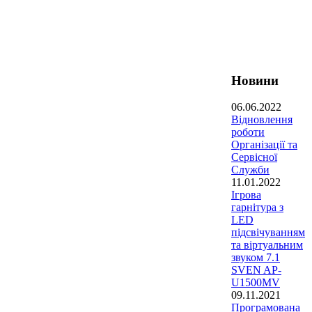
Новини
06.06.2022
Відновлення
роботи
Організації та
Сервісної
Служби
11.01.2022
Ігрова
гарнітура з
LED
підсвічуванням
та віртуальним
звуком 7.1
SVEN AP-
U1500MV
09.11.2021
Програмована