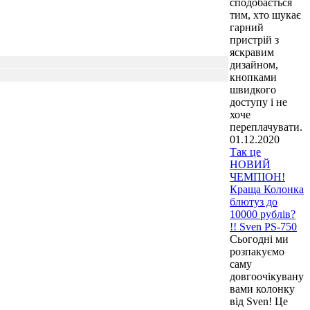
сподобається
тим, хто шукає
гарний
пристрій з
яскравим
дизайном,
кнопками
швидкого
доступу і не
хоче
переплачувати.
01.12.2020
Так це
НОВИЙ
ЧЕМПІОН!
Краща Колонка
блютуз до
10000 рублів?
!! Sven PS-750
Сьогодні ми
розпакуємо
саму
довгоочікувану
вами колонку
від Sven! Це