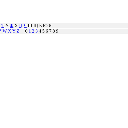
С
Т
У
Ф
Х
Ц
Ч
Ш Щ Ь Ю Я
V
W
X
Y
Z
0
1
2
3
4 5 6 7 8 9