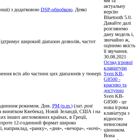
мм та
актуальну
інші) з додатковою
DSP-обробкою
. Деякі
версію
Bluetooth 5.0.
Давайте далі
розглянемо
дану модель і,
звичайно ж,
ідтримує широкий діапазон дозволів, частот
оцінимо якість
її звучання.
30.08.2021
Огляд ігрової
клавіатури
Sven KB-
чення всіх або частини цих діапазонів у тюнері.
G8500 -
красиво та
доступно
Sven KB-
G8500 - це
-годинним режимом. Див.
РM (р.m.)
(лат.
post
нова ігрова
а винятком Квебека), Новій Зеландії, США і на
клавіатура з
ких інших англомовних країнах, в Греції,
відносно
м, проте 12-годинний формат широко
невисоким
, наприклад, «ранку», «дня», «вечора», «ночі»,
цінником.
Вона