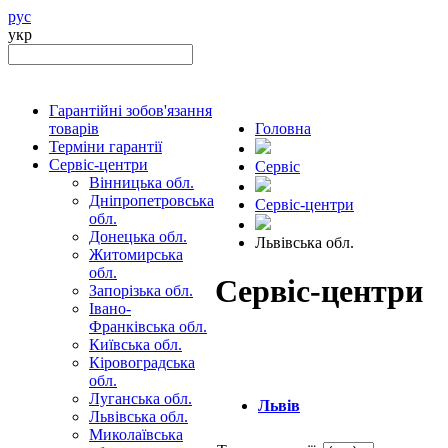
рус
укр
Гарантійні зобов'язання
товарів
Головна
Терміни гарантії
Сервіс-центри
Сервіс
Вінницька обл.
Дніпропетровська
Сервіс-центри
обл.
Донецька обл.
Львівська обл.
Житомирська
обл.
Сервіс-центри
Запорізька обл.
Івано-
Франківська обл.
Київська обл.
Кіровоградська
обл.
Луганська обл.
Львів
Львівська обл.
Миколаївська