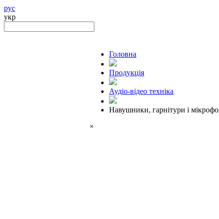
рус
укр
Головна
Продукцiя
Аудіо-відео техніка
Навушники, гарнітури і мікроф
×