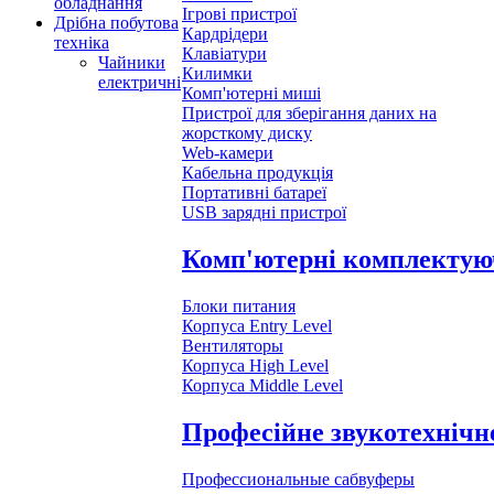
обладнання
Ігрові пристрої
Дрібна побутова
Кардрідери
техніка
Клавіатури
Чайники
Килимки
електричні
Комп'ютерні миші
Пристрої для зберігання даних на
жорсткому диску
Web-камери
Кабельна продукція
Портативні батареї
USB зарядні пристрої
Комп'ютерні комплектую
Блоки питания
Корпуса Entry Level
Вентиляторы
Корпуса High Level
Корпуса Middle Level
Професійне звукотехнічн
Профессиональные сабвуферы