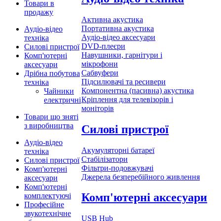
Товари в
продажу
Активна акустика
Портативна акустика
Аудіо-відео
Аудіо-відео аксесуари
техніка
DVD-плеєри
Силові пристрої
Навушники, гарнітури і
Комп'ютерні
мікрофони
аксесуари
Сабвуфери
Дрібна побутова
Підсилювачі та ресивери
техніка
Компонентна (пасивна) акустика
Чайники
Кріплення для телевізорів і
електричні
моніторів
Товари що зняті
з виробництва
Силові пристрої
Аудіо-відео
Акумуляторні батареї
техніка
Стабілізатори
Силові пристрої
Фільтри-подовжувачі
Комп'ютерні
Джерела безперебійного живлення
аксесуари
Комп'ютерні
Комп'ютерні аксесуари
комплектуючі
Професійне
звукотехнічне
USB Hub