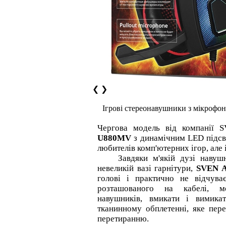
❮
❯
Ігрові стереонавушники з мікроф
Чергова модель від компанії 
U880MV
з динамічним LED підсві
любителів комп'ютерних ігор, але 
Завдяки м'якій дузі навушни
невеликій вазі гарнітури,
SVEN 
голові і практично не відчува
розташованого на кабелі, м
навушників, вмикати і вимика
тканинному обплетенні, яке пер
перетиранню.