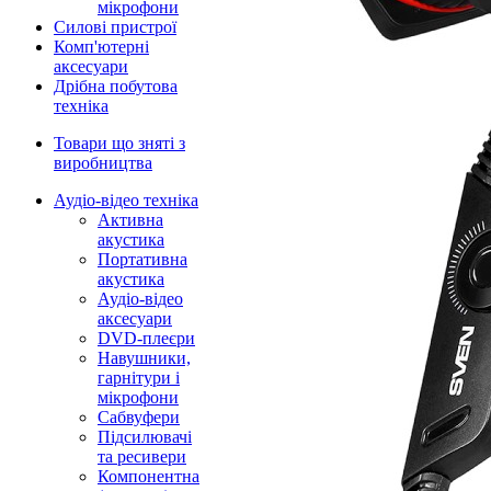
мікрофони
Силові пристрої
Комп'ютерні
аксесуари
Дрібна побутова
техніка
Товари що зняті з
виробництва
Аудіо-відео техніка
Активна
акустика
Портативна
акустика
Аудіо-відео
аксесуари
DVD-плеєри
Навушники,
гарнітури і
мікрофони
Сабвуфери
Підсилювачі
та ресивери
Компонентна