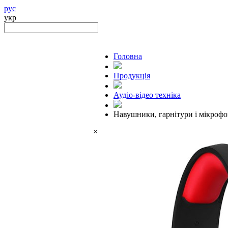
рус
укр
Головна
Продукцiя
Аудіо-відео техніка
Навушники, гарнітури і мікроф
×