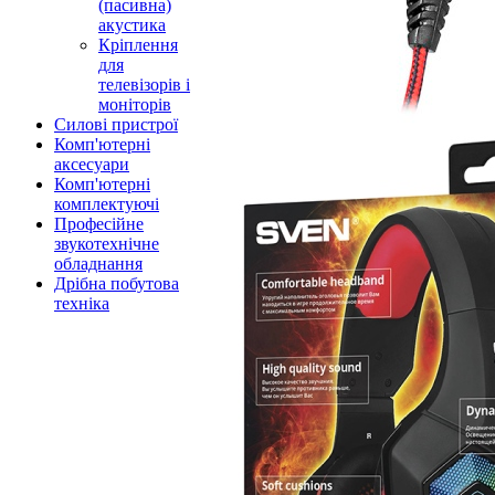
(пасивна)
акустика
Кріплення
для
телевізорів і
моніторів
Силові пристрої
Комп'ютерні
аксесуари
Комп'ютерні
комплектуючі
Професійне
звукотехнічне
обладнання
Дрібна побутова
техніка