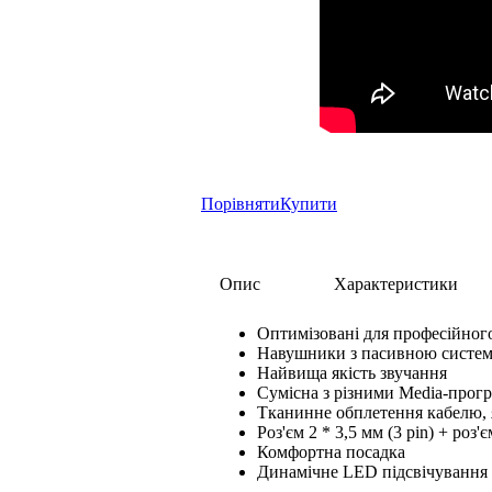
Порівняти
Купити
Опис
Характеристики
Оптимізовані для професійног
Навушники з пасивною систе
Найвища якість звучання
Сумісна з різними Media-прог
Тканинне обплетення кабелю,
Роз'єм 2 * 3,5 мм (3 pin) + ро
Комфортна посадка
Динамічне LED підсвічування