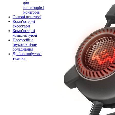
для
телевізорів і
моніторів
Силові пристрої
Комп'ютерні
аксесуари
Комп'ютерні
комплектуючі
Професійне
звукотехнічне
обладнання
Дрібна побутова
техніка