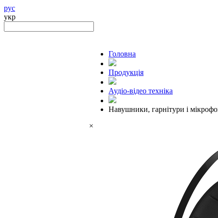
рус
укр
Головна
Продукцiя
Аудіо-відео техніка
Навушники, гарнітури і мікроф
×