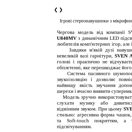
❮
❯
Ігрові стереонавушники з мікроф
Чергова модель від компанії 
U840MV
з динамічним LED підсві
любителів комп'ютерних ігор, але 
Завдяки м'якій дузі навушни
невеликій вазі гарнітури,
SVEN 
голові і практично не відчуває
обплетенні, яке перешкоджає його
Система пасивного шумопогли
звукоізоляцію і дозволяє повн
найвищу якість звучання допом
шерехи і вчасно виявити суперник
Модель зручно використовувати 
слухати музику або дивитис
відмінним звуком. При цьому
SV
стильно: агресивна форма чашок,
та Soft-touch покриттям, а
підсвічуванням.