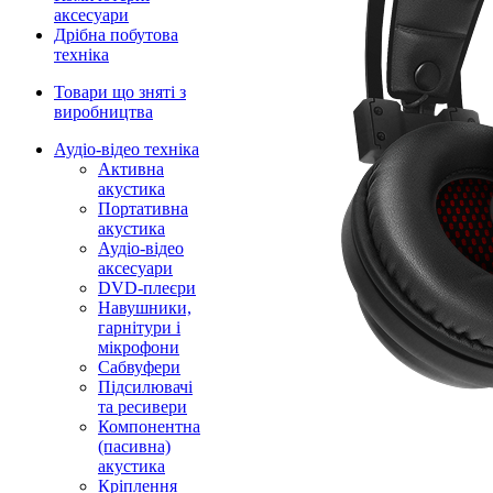
аксесуари
Дрібна побутова
техніка
Товари що зняті з
виробництва
Аудіо-відео техніка
Активна
акустика
Портативна
акустика
Аудіо-відео
аксесуари
DVD-плеєри
Навушники,
гарнітури і
мікрофони
Сабвуфери
Підсилювачі
та ресивери
Компонентна
(пасивна)
акустика
Кріплення