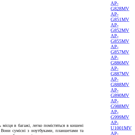
AP-
G828MV
AP-
G851MV
AP-
G852MV
AP-
G855MV
AP-
G857MV
AP-
G886MV
AP-
G887MV
AP-
G888MV
AP-
G890MV
AP-
G988MV
AP-
G999MV
AP-
місця в багажі, легко помістяться в кишені
U1001MV
 Вони сумісні з ноутбуками, планшетами та
AP-