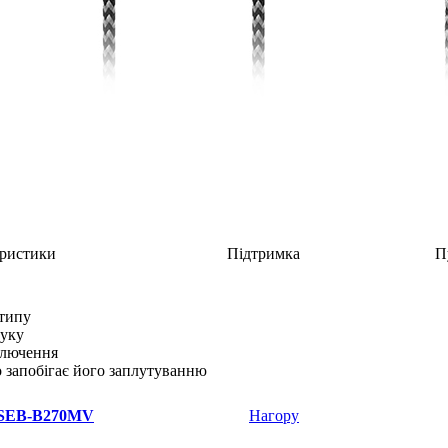
ристики
Підтримка
П
типу
вуку
дключення
о запобігає його заплутуванню
SEB-B270MV
Нагору