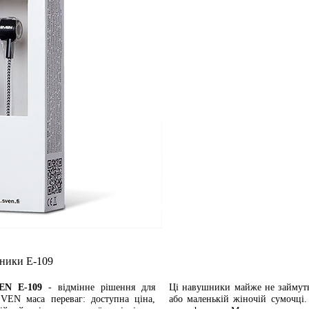
шники E-109
EN E-109
- відмінне рішення для
Ці навушники майже не займуть 
SVEN маса переваг: доступна ціна,
або маленькій жіночій сумочці.