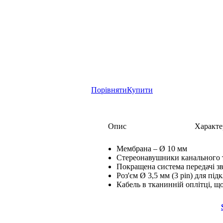
Порівняти
Купити
Опис
Характе
Мембрана – Ø 10 мм
Стереонавушники канального 
Покращена система передачі з
Роз'єм Ø 3,5 мм (3 pin) для пі
Кабель в тканинній оплітці, щ