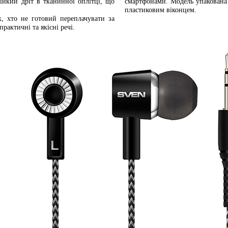
ійкий дріт в тканинної оплітці, що
смартфонами. Модель упакована 
пластиковим віконцем.
, хто не готовий переплачувати за
рактичні та якісні речі.