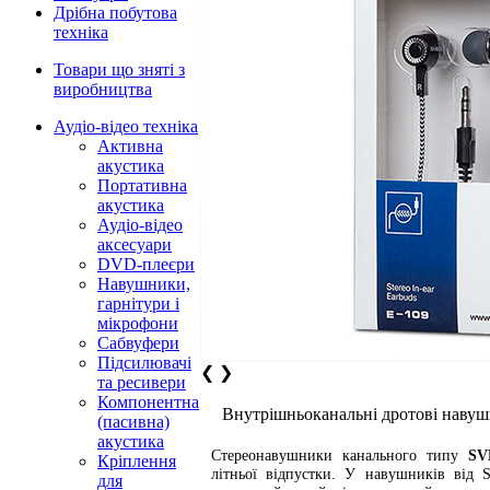
Дрібна побутова
техніка
Товари що зняті з
виробництва
Аудіо-відео техніка
Активна
акустика
Портативна
акустика
Аудіо-відео
аксесуари
DVD-плеєри
Навушники,
гарнітури і
мікрофони
Сабвуфери
Підсилювачі
❮
❯
та ресивери
Компонентна
Внутрішньоканальні дротові наву
(пасивна)
акустика
Стереонавушники канального типу
SV
Кріплення
літньої відпустки. У навушників від 
для