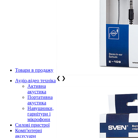
Товари в продажу
❮
❯
Аудіо-відео техніка
Активна
акустика
Портативна
акустика
Навушники,
гарнітури і
мікрофони
Силові пристрої
Комп'ютерні
аксесуари