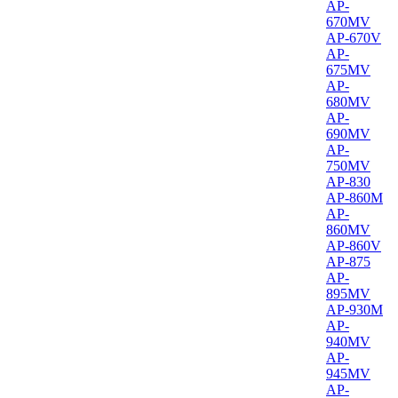
AP-
670MV
AP-670V
AP-
675MV
AP-
680MV
AP-
690MV
AP-
750MV
AP-830
AP-860M
AP-
860MV
AP-860V
AP-875
AP-
895MV
AP-930M
AP-
940MV
AP-
945MV
AP-