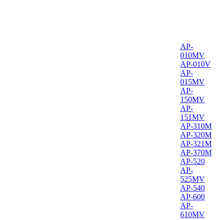
AP-
010MV
AP-010V
AP-
015MV
AP-
150MV
AP-
151MV
AP-310M
AP-320M
AP-321M
AP-370M
AP-520
AP-
525MV
AP-540
AP-600
AP-
610MV