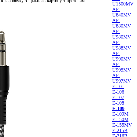
в коробочку з щільного картону з прозорим
U1500MV
AP-
U840MV
AP-
U880MV
AP-
U980MV
AP-
U988MV
AP-
U990MV
AP-
U995MV
AP-
U997MV
E-101
E-106
E-107
E-108
E-109
E-109M
E-150M
E-155MV
E-215B
E-216B