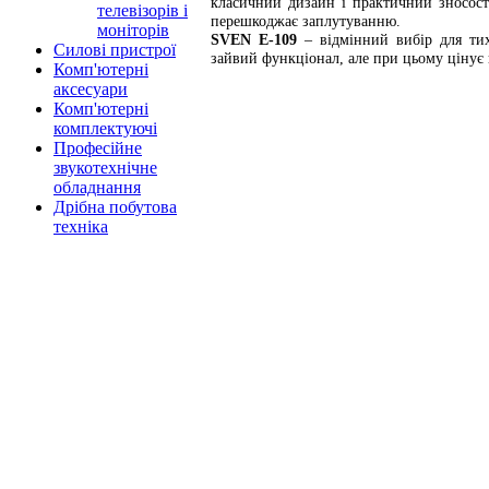
класичний дизайн і практичний зносост
телевізорів і
перешкоджає заплутуванню.
моніторів
SVEN E-109
– відмінний вибір для тих
Силові пристрої
зайвий функціонал, але при цьому цінує п
Комп'ютерні
аксесуари
Комп'ютерні
комплектуючі
Професійне
звукотехнічне
обладнання
Дрібна побутова
техніка