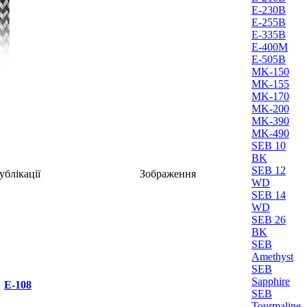
E-230B
E-255B
E-335B
E-400M
E-505B
MK-150
MK-155
MK-170
MK-200
MK-390
MK-490
SEB 10
BK
SEB 12
ублікації
Зображення
WD
SEB 14
WD
SEB 26
BK
SEB
Amethyst
SEB
Sapphire
E-108
SEB
Tourmaline