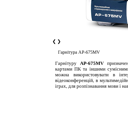
❮
❯
Гарнітура AP-675MV
Гарнітуру
АР-675MV
призначен
картами ПК та іншими сумісними
можна використовувати в інтер
відеоконференцій, в мультимедій
іграх, для розпізнавання мови і н