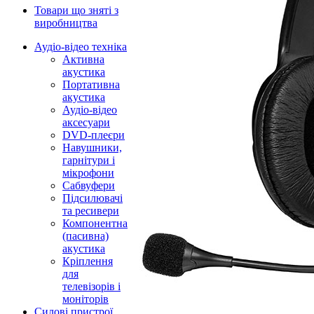
Товари що зняті з
виробництва
Аудіо-відео техніка
Активна
акустика
Портативна
акустика
Аудіо-відео
аксесуари
DVD-плеєри
Навушники,
гарнітури і
мікрофони
Сабвуфери
Підсилювачі
та ресивери
Компонентна
(пасивна)
акустика
Кріплення
для
телевізорів і
моніторів
Силові пристрої