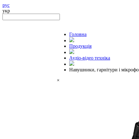
рус
укр
Головна
Продукцiя
Аудіо-відео техніка
Навушники, гарнітури і мікроф
×