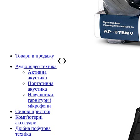
Товари в продажу
❮
❯
Аудіо-відео техніка
Активна
акустика
Портативна
акустика
Навушники,
гарнітури і
мікрофони
Силові пристрої
Комп'ютерні
аксесуари
Дрібна побутова
техніка