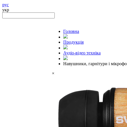
рус
укр
Головна
Продукцiя
Аудіо-відео техніка
Навушники, гарнітури і мікроф
×