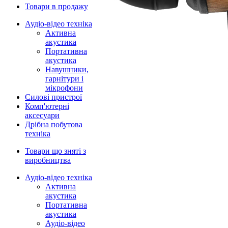
Товари в продажу
Аудіо-відео техніка
Активна
акустика
Портативна
акустика
Навушники,
гарнітури і
мікрофони
Силові пристрої
Комп'ютерні
аксесуари
Дрібна побутова
техніка
Товари що зняті з
виробництва
Аудіо-відео техніка
Активна
акустика
Портативна
акустика
Аудіо-відео