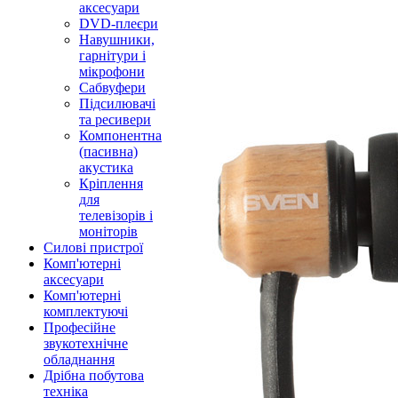
аксесуари
DVD-плеєри
Навушники,
гарнітури і
мікрофони
Сабвуфери
Підсилювачі
та ресивери
Компонентна
(пасивна)
акустика
Кріплення
для
телевізорів і
моніторів
Силові пристрої
Комп'ютерні
аксесуари
Комп'ютерні
комплектуючі
Професійне
звукотехнічне
обладнання
Дрібна побутова
техніка