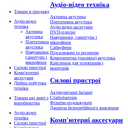
Аудіо-відео техніка
Товари в продажу
Активна акустика
Аудіо-відео
Портативна акустика
техніка
Аудіо-відео аксесуари
Активна
DVD-плеєри
акустика
Навушники, гарнітури і
Портативна
мікрофони
акустика
Сабвуфери
Навушники,
Підсилювачі та ресивери
гарнітури і
Компонентна (пасивна) акустика
мікрофони
Кріплення для телевізорів і
Силові пристрої
моніторів
Комп'ютерні
аксесуари
Силові пристрої
Дрібна побутова
техніка
Акумуляторні батареї
Стабілізатори
Товари що зняті з
Фільтри-подовжувачі
виробництва
Джерела безперебійного живлення
Аудіо-відео
техніка
Комп'ютерні аксесуари
Силові пристрої