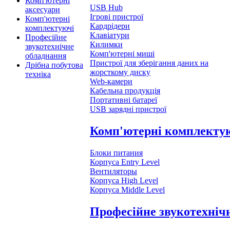
Комп'ютерні
USB Hub
аксесуари
Ігрові пристрої
Комп'ютерні
Кардрідери
комплектуючі
Клавіатури
Професійне
Килимки
звукотехнічне
Комп'ютерні миші
обладнання
Пристрої для зберігання даних на
Дрібна побутова
жорсткому диску
техніка
Web-камери
Кабельна продукція
Портативні батареї
USB зарядні пристрої
Комп'ютерні комплекту
Блоки питания
Корпуса Entry Level
Вентиляторы
Корпуса High Level
Корпуса Middle Level
Професійне звукотехніч