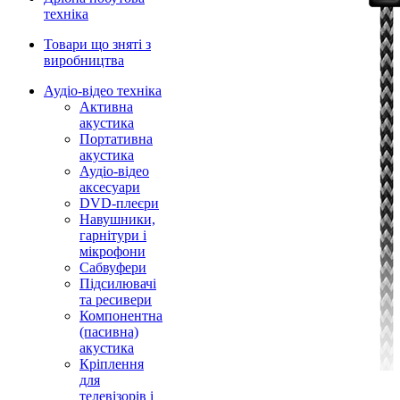
техніка
Товари що зняті з
виробництва
Аудіо-відео техніка
Активна
акустика
Портативна
акустика
Аудіо-відео
аксесуари
DVD-плеєри
Навушники,
гарнітури і
мікрофони
Сабвуфери
Підсилювачі
та ресивери
Компонентна
(пасивна)
акустика
Кріплення
для
телевізорів і