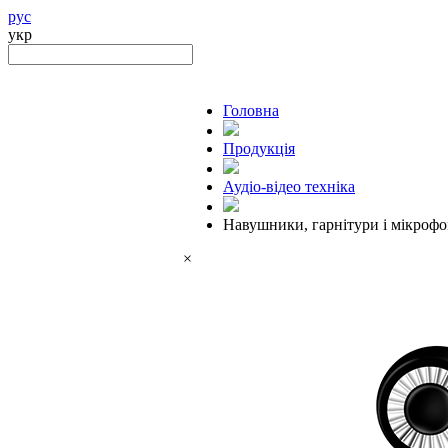
рус
укр
Головна
Продукцiя
Аудіо-відео техніка
Навушники, гарнітури і мікроф
×