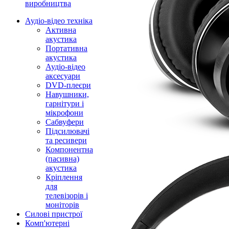
виробництва
Аудіо-відео техніка
Активна
акустика
Портативна
акустика
Аудіо-відео
аксесуари
DVD-плеєри
Навушники,
гарнітури і
мікрофони
Сабвуфери
Підсилювачі
та ресивери
Компонентна
(пасивна)
акустика
Кріплення
для
телевізорів і
моніторів
Силові пристрої
Комп'ютерні