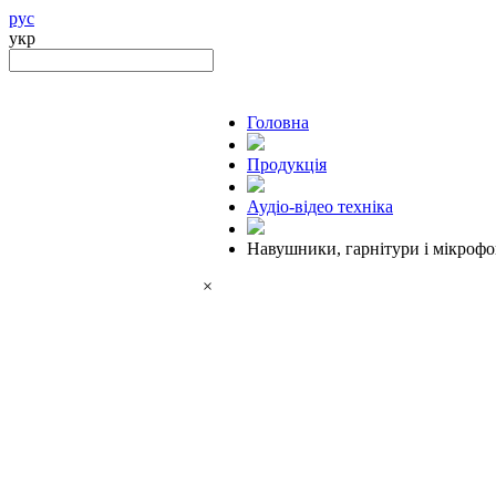
рус
укр
Головна
Продукцiя
Аудіо-відео техніка
Навушники, гарнітури і мікроф
×