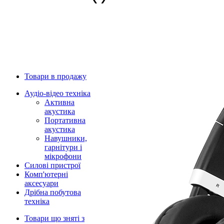
Товари в продажу
Аудіо-відео техніка
Активна
акустика
Портативна
акустика
Навушники,
гарнітури і
мікрофони
Силові пристрої
Комп'ютерні
аксесуари
Дрібна побутова
техніка
Товари що зняті з