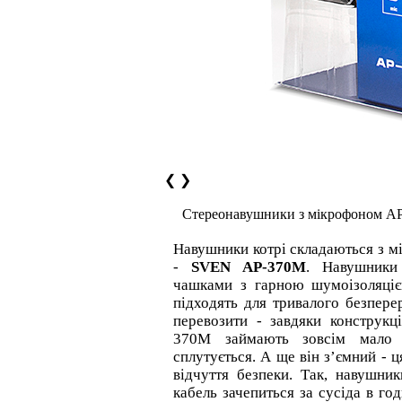
❮
❯
Стереонавушники з мікрофоном A
Навушники котрі складаються з м
-
SVEN AP-370M
. Навушники
чашками з гарною шумоізоляціє
підходять для тривалого безпере
перевозити - завдяки конструкц
370M займають зовсім мало 
сплутується. А ще він з’ємний - 
відчуття безпеки. Так, навушни
кабель зачепиться за сусіда в го