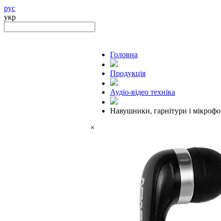
рус
укр
Головна
Продукцiя
Аудіо-відео техніка
Навушники, гарнітури і мікроф
×