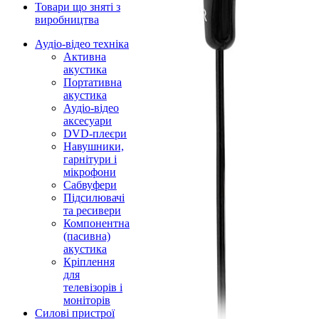
Товари що зняті з
виробництва
Аудіо-відео техніка
Активна
акустика
Портативна
акустика
Аудіо-відео
аксесуари
DVD-плеєри
Навушники,
гарнітури і
мікрофони
Сабвуфери
Підсилювачі
та ресивери
Компонентна
(пасивна)
акустика
Кріплення
для
телевізорів і
моніторів
Силові пристрої