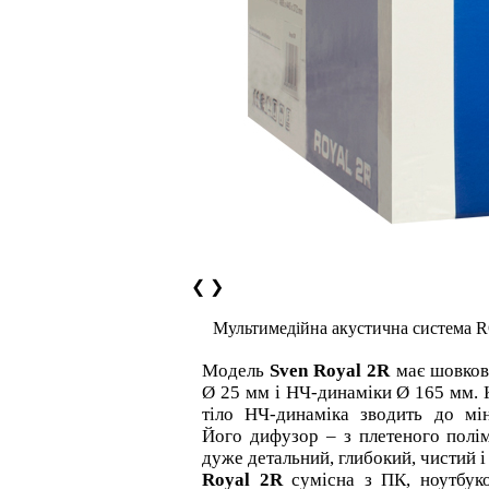
❮
❯
Мультимедійна акустична система
Модель
Sven Royal 2R
має шовков
Ø 25 мм і НЧ-динаміки Ø 165 мм.
тіло НЧ-динаміка зводить до мін
Його дифузор – з плетеного полім
дуже детальний, глибокий, чистий і
Royal 2R
сумісна з ПК, ноутбук