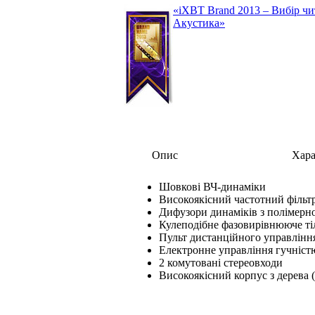
«iXBT Brand 2013 – Вибір чи
Акустика»
Опис
Хара
Шовкові ВЧ-динаміки
Високоякісний частотний фільт
Дифузори динаміків з полімерно
Кулеподібне фазовирівнююче ті
Пульт дистанційного управлінн
Електронне управління гучністю
2 комутовані стереовходи
Високоякісний корпус з дерева