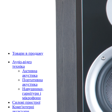
Товари в продажу
Аудіо-відео
техніка
Активна
акустика
Портативна
акустика
Навушники,
гарнітури і
мікрофони
Силові пристрої
Комп'ютерні
аксесуари