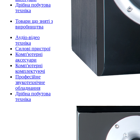
Дрібна побутова
техніка
Товари що зняті з
виробництва
Аудіо-відео
техніка
Силові пристрої
Комп'ютерні
аксесуари
Комп'ютерні
комплектуючі
Професійне
звукотехнічне
обладнання
Дрібна побутова
техніка