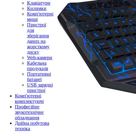
Клавіатури
Килимки
Комп'ютерні
миші
Пристрої
для
зберігання
даних на
жорсткому
диску
Web-камери
Кабельна
продукція
Портативні
батареї
USB зарядні
пристрої
Комп'ютерні
комплектуючі
Професійне
звукотехнічне
обладнання
Дрібна побутова
техніка