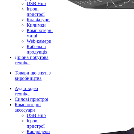
USB Hub
Ігрові
пристрої
Клавіатури
Килимки
Комп'ютерні
миші
Web-камери
Кабельна
продукція
Дрібна побутова
техніка
Товари що зняті з
виробництва
Аудіо-відео
техніка
Силові пристрої
Комп'ютерні
аксесуари
USB Hub
Ігрові
пристрої
Кардрідери