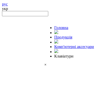
рус
укр
Головна
Продукцiя
Комп'ютерні аксесуари
Клавіатури
×