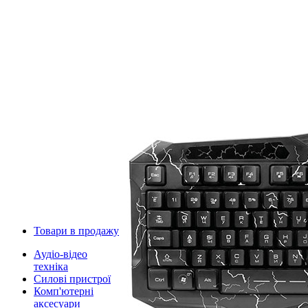
Товари в продажу
Аудіо-відео
техніка
Силові пристрої
Комп'ютерні
аксесуари