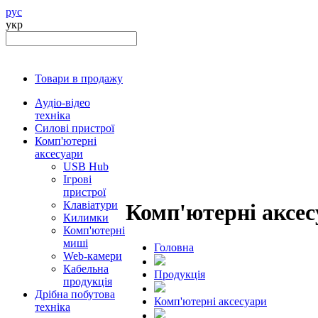
рус
укр
Товари в продажу
Аудіо-відео
техніка
Силові пристрої
Комп'ютерні
аксесуари
USB Hub
Ігрові
пристрої
Клавіатури
Комп'ютерні аксе
Килимки
Комп'ютерні
миші
Головна
Web-камери
Кабельна
Продукцiя
продукція
Дрібна побутова
Комп'ютерні аксесуари
техніка