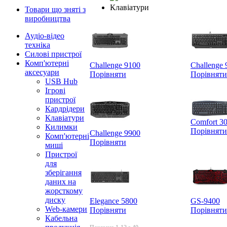
Клавіатури
Товари що зняті з
виробництва
Аудіо-відео
техніка
Силові пристрої
Комп'ютерні
Challenge 9100
Challenge 
аксесуари
Порівняти
Порівняти
USB Hub
Ігрові
пристрої
Кардрідери
Клавіатури
Comfort 3
Килимки
Порівняти
Challenge 9900
Комп'ютерні
Порівняти
миші
Пристрої
для
зберігання
даних на
жорсткому
диску
Elegance 5800
GS-9400
Web-камери
Порівняти
Порівняти
Кабельна