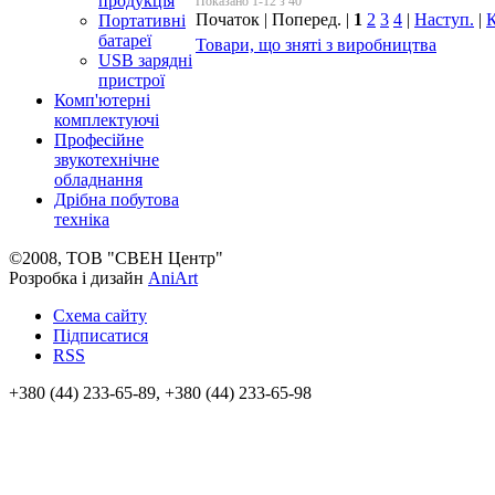
продукція
Показано 1-12 з 40
Початок | Поперед. |
1
2
3
4
|
Наступ.
|
К
Портативні
батареї
Товари, що зняті з виробництва
USB зарядні
пристрої
Комп'ютерні
комплектуючі
Професійне
звукотехнічне
обладнання
Дрібна побутова
техніка
©2008, ТОВ "СВЕН Центр"
Розробка і дизайн
AniArt
Схема сайту
Підписатися
RSS
+380 (44) 233-65-89, +380 (44) 233-65-98
info@sven.ua