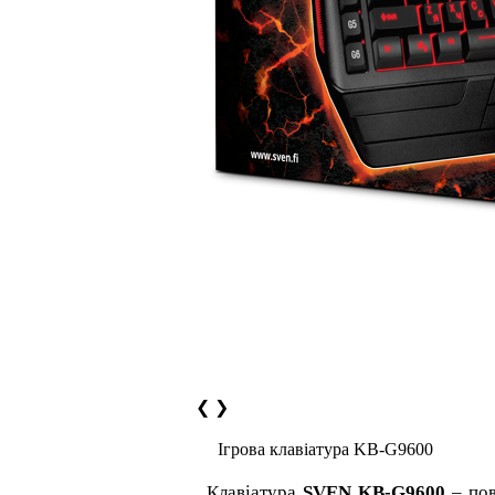
❮
❯
Ігрова клавіатура KB-G9600
Клавіатура
SVEN KB-G9600
– пов