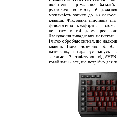
любителів віртуальних баталій
рухається по столу. 6 додатко
можливість запису до 18 макросів
клавіші. Фіксована підставка під
фізіологічно комфортне полож
перевагу в грі дарує реалізо
блокування випадкових натискань.
і чітко обробляє сигнал, що надхо
клавіш. Вона дозволяє обробл
натискань, і гарантує запуск н
затримок. З клавіатурою від SVEN 
комбінації - все, що потрібно для