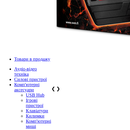
Товари в продажу
Аудіо-відео
техніка
Силові пристрої
Комп'ютерні
❮
❯
аксесуари
USB Hub
Ігрові
пристрої
Клавіатури
Килимки
Комп'ютерні
миші