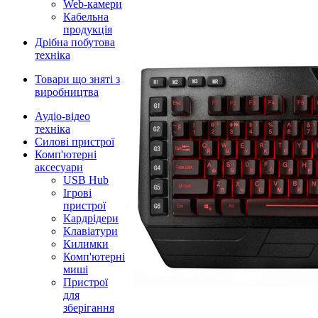
Web-камери
Кабельна
продукція
Дрібна побутова
техніка
Товари що зняті з
виробництва
Аудіо-відео
техніка
Силові пристрої
Комп'ютерні
аксесуари
USB Hub
Ігрові
пристрої
Кардрідери
Клавіатури
Килимки
Комп'ютерні
миші
Пристрої
для
зберігання