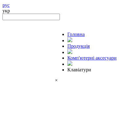
рус
укр
Головна
Продукцiя
Комп'ютерні аксесуари
Клавіатури
×