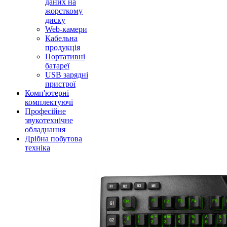
даних на
жорсткому
диску
Web-камери
Кабельна
продукція
Портативні
батареї
USB зарядні
пристрої
Комп'ютерні
комплектуючі
Професійне
звукотехнічне
обладнання
Дрібна побутова
техніка