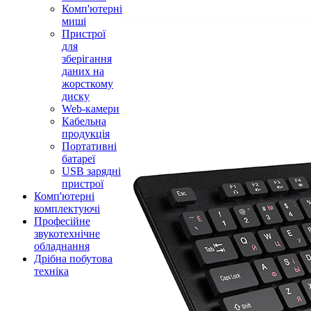
Комп'ютерні
миші
Пристрої
для
зберігання
даних на
жорсткому
диску
Web-камери
Кабельна
продукція
Портативні
батареї
USB зарядні
пристрої
Комп'ютерні
комплектуючі
Професійне
звукотехнічне
обладнання
Дрібна побутова
техніка