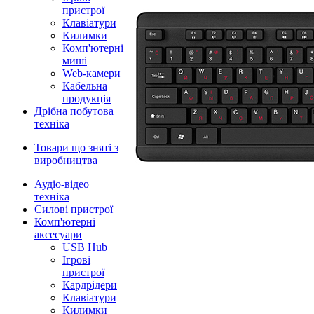
пристрої
Клавіатури
Килимки
Комп'ютерні
миші
Web-камери
Кабельна
продукція
Дрібна побутова
техніка
Товари що зняті з
виробництва
Аудіо-відео
техніка
Силові пристрої
Комп'ютерні
аксесуари
USB Hub
Ігрові
пристрої
Кардрідери
Клавіатури
Килимки