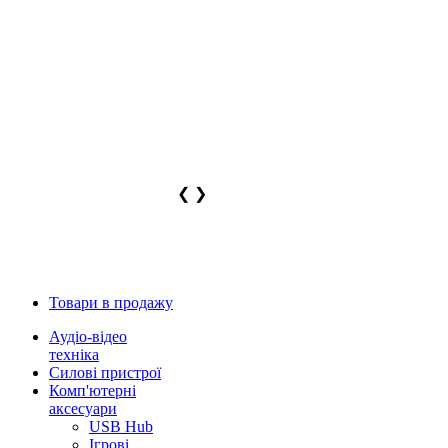
❮
❯
Товари в продажу
Аудіо-відео
техніка
Силові пристрої
Комп'ютерні
аксесуари
USB Hub
Ігрові