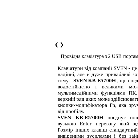
❮
❯
Провідна клавіатура з 2 USB-пор
Клавіатури від компанії SVEN - це
надійні, але й дуже привабливі зо
тому -
SVEN KB-E5700H
, що поє
водостійкістю і великими мо
мультимедійними функціями ПК.
верхній ряд яких може здійснювати
кнопки-модифікатора Fn, яка зр
від пробілу.
SVEN KB-E5700H
поєднує повн
вузькою Enter, перевагу якій ві
Розмір інших клавіш стандартний
вивіреними зусиллями і без зай