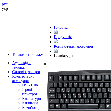
рус
укр
Головна
Продукцiя
Комп'ютерні аксесуари
Товари в продажу
Клавіатури
Аудіо-відео
×
техніка
Силові пристрої
Комп'ютерні
аксесуари
USB Hub
Ігрові
пристрої
Клавіатури
Килимки
Комп'ютерні