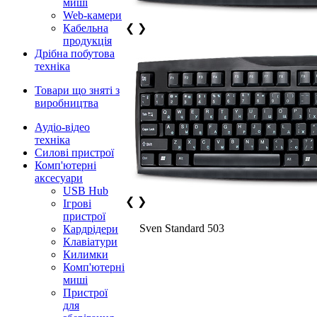
миші
Web-камери
Кабельна
❮
❯
продукція
Дрібна побутова
техніка
Товари що зняті з
виробництва
Аудіо-відео
техніка
Силові пристрої
Комп'ютерні
аксесуари
USB Hub
❮
❯
Ігрові
пристрої
Sven Standard 503
Кардрідери
Клавіатури
Килимки
Комп'ютерні
миші
Пристрої
для