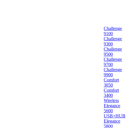
Challenge
9100
Challenge
9300
Challenge
9500
Challenge
9700
Challenge
9900
Comfort
3050
Comfort
3400
Wireless
Elegance
5600
USB+HUB
Elegance
5800