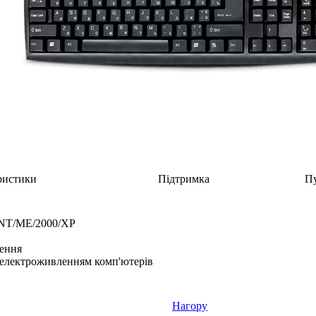
ристики
Підтримка
Пу
8/NT/ME/2000/XP
лення
 електроживленням комп'ютерів
Нагору