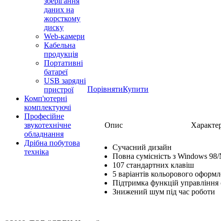
зберігання
даних на
жорсткому
диску
Web-камери
Кабельна
продукція
Портативні
батареї
USB зарядні
Порівняти
Купити
пристрої
Комп'ютерні
комплектуючі
Професійне
звукотехнічне
Опис
Характе
обладнання
Дрібна побутова
Сучасний дизайн
техніка
Повна сумісність з Windows 9
107 стандартних клавіш
5 варіантів кольорового оформ
Підтримка функцій управління
Знижений шум під час роботи