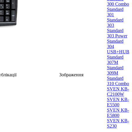
300 Combo
Standard
301
Standard
303
Standard
303 Power
Standard
304
USB+HUB
Standard
307M
Standard
309M
блікації
Зображення
Standard
310 Combo
SVEN KB-
C2100W
SVEN KB-
E5500
SVEN KB-
E5800
SVEN KB-
S230