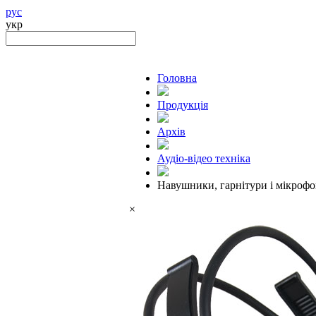
рус
укр
Головна
Продукцiя
Архів
Аудіо-відео техніка
Навушники, гарнітури і мікроф
×