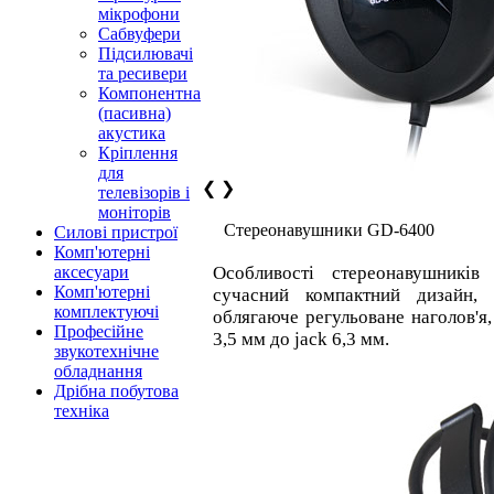
мікрофони
Сабвуфери
Підсилювачі
та ресивери
Компонентна
(пасивна)
акустика
Кріплення
для
❮
❯
телевізорів і
моніторів
Стереонавушники GD-6400
Силові пристрої
Комп'ютерні
аксесуари
Особливості стереонавушникі
Комп'ютерні
сучасний компактний дизайн, 
комплектуючі
облягаюче регульоване наголов'я,
Професійне
3,5 мм до jack 6,3 мм.
звукотехнічне
обладнання
Дрібна побутова
техніка