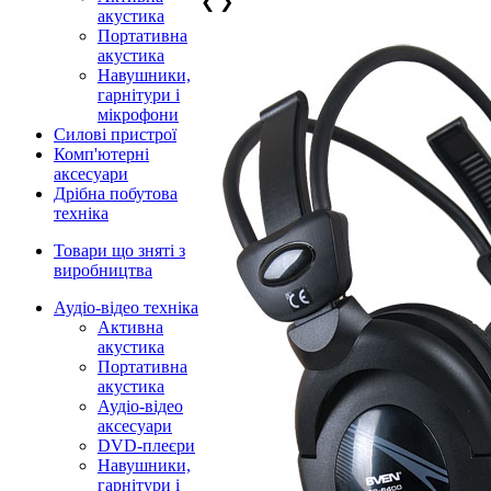
❮
❯
акустика
Портативна
акустика
Навушники,
гарнітури і
мікрофони
Силові пристрої
Комп'ютерні
аксесуари
Дрібна побутова
техніка
Товари що зняті з
виробництва
Аудіо-відео техніка
Активна
акустика
Портативна
акустика
Аудіо-відео
аксесуари
DVD-плеєри
Навушники,
гарнітури і