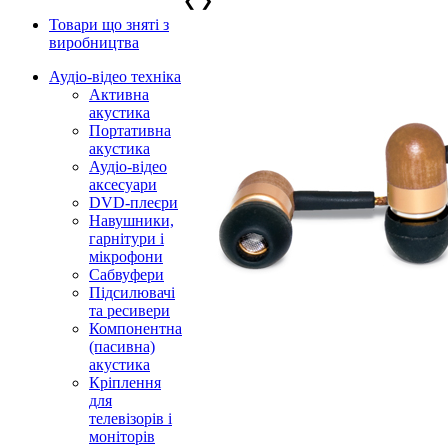
❮
❯
Товари що зняті з
виробництва
Аудіо-відео техніка
Активна
акустика
Портативна
акустика
Аудіо-відео
аксесуари
DVD-плеєри
Навушники,
гарнітури і
мікрофони
Сабвуфери
Підсилювачі
та ресивери
Компонентна
(пасивна)
акустика
Кріплення
для
телевізорів і
моніторів