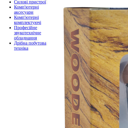
Силові пристрої
Комп'ютерні
аксесуари
Комп'ютерні
комплектуючі
Професійне
звукотехнічне
обладнання
Дрібна побутова
техніка