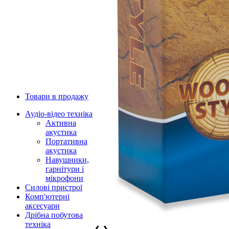
Товари в продажу
Аудіо-відео техніка
Активна
акустика
Портативна
акустика
Навушники,
гарнітури і
мікрофони
Силові пристрої
Комп'ютерні
аксесуари
Дрібна побутова
техніка