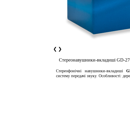
❮
❯
Cтереонавушники-вкладиші GD-27
Стереофонічні навушники-вкладиші
G
систему передачі звуку. Особливості: де