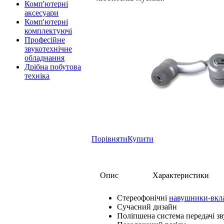
Комп'ютерні
аксесуари
Комп'ютерні
комплектуючі
Професійне
звукотехнічне
обладнання
Дрібна побутова
техніка
Порівняти
Купити
Опис
Характеристики
Стереофонічні
навушники-вкл
Сучасний дизайн
Поліпшена система передачі зв