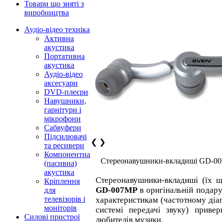
Товари що зняті з
виробництва
Аудіо-відео техніка
Активна
акустика
Портативна
акустика
Аудіо-відео
аксесуари
DVD-плеєри
Навушники,
гарнітури і
мікрофони
Сабвуфери
Підсилювачі
❮
❯
та ресивери
Компонентна
Cтереонавушники-вкладиші GD-0
(пасивна)
акустика
Стереонавушники-вкладиші (їх щ
Кріплення
GD-007MP
в оригінальній подару
для
телевізорів і
характеристикам (частотному діап
моніторів
системі передачі звуку) приве
Силові пристрої
любителів музики.