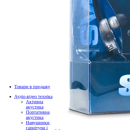
Товари в продажу
Аудіо-відео техніка
Активна
акустика
Портативна
акустика
Навушники,
гарнітури і