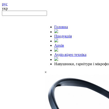
рус
укр
Головна
Продукцiя
Архів
Аудіо-відео техніка
Навушники, гарнітури і мікроф
×