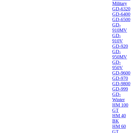
Military
GD-6320
GD-6400
GD-6500
GD-
910MV
GD-
910V
GD-920
GD-
950MV
GD-
950V
GD-9600
GD-970
GD-9800
GD-999
GD-
Winter
HM 100
GT
HM 40
BK
HM 60
GT