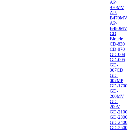
AP-
970MV
AP-
B470MV
AP-
B480MV
CD
Blonde
CD-830
CD-870
GD-004
GD-005
GD-
007CD
GD-
007MP
GD-1700
GD-
200MV
GD-
200V
GD-2100
GD-2300
GD-2400
GD-2500