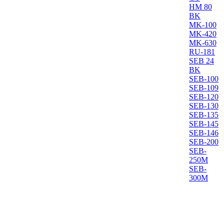
HM 80
BK
MK-100
MK-420
MK-630
RU-181
SEB 24
BK
SEB-100
SEB-109
SEB-120
SEB-130
SEB-135
SEB-145
SEB-146
SEB-200
SEB-
250M
SEB-
300M