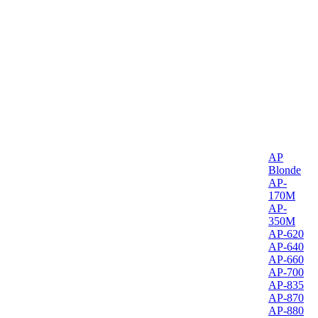
AP
Blonde
AP-
170M
AP-
350M
AP-620
AP-640
AP-660
AP-700
AP-835
AP-870
AP-880