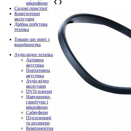
❮
❯
мікрофони
Силові пристрої
Комп'ютерні
аксесуари
Дрібна побутова
техніка
Товари що зняті з
виробництва
Аудіо-відео техніка
Активна
акустика
Портативна
акустика
Аудіо-відео
аксесуари
DVD-плеєри
Навушники,
гарнітури і
мікрофони
Сабвуфери
Підсилювачі
та ресивери
Компонентна