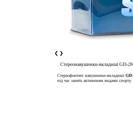
❮
❯
Cтереонавушники-вкладиші GD-290
Стереофонічні навушники-вкладиші
GD-
під час занять активними видами спорту.