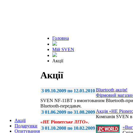
Головна
Мій SVEN
Акції
Акції
Bluetooth акція!
З 09.10.2009 по 12.01.2010
Фірмовий магази
SVEN NF-11BT з вмонтованим Bluetooth-при
Bluetooth-передавач.
Акція «НЕ Pioner
З 01.06.2009 по 31.08.2009
Компанія SVEN в п
Акції
«НЕ
Pioner
ське ЛІТО»
.
Подарунки
«Виг
З 01.10.2008 по 10.02.2009
Опитування
Спіл