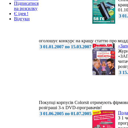
Підписатися
кращ
на розсилку
01.10
Є ідея !
З 01
Відгуки
оголошує конкурс на кращу статтю про модді
«Зап
З 01.01.2007 по 15.03.2007
Журн
«ЗА
читач
розі
З 15
Покупці корпусів Colorsit отримують фірмов
розіграші 3-х DVD-програвачів!
Пода
З 01.06.2005 по 01.07.2005
З 1 
прог