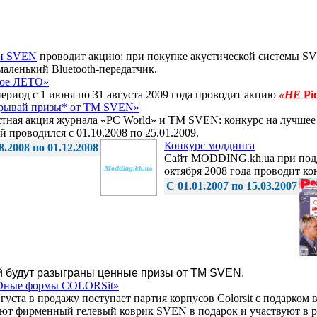
н SVEN
проводит акцию: при покупке акустической системы SV
маленький Bluetooth-передатчик.
кое ЛЕТО»
риод с 1 июня по 31 августа 2009 года проводит акцию
«НЕ
Pi
рывай призы* от ТМ SVEN»
тная акция журнала «PC World» и ТМ SVEN: конкурс на лучшее
й проводился с 01.10.2008 по 25.01.2009.
Конкурс моддинга
8.2008 по 01.12.2008
Cайт MODDING.kh.ua при подд
октября 2008 года проводит ко
C 01.01.2007 по 15.03.2007
ой будут разыграны ценные призы от ТМ SVEN.
ные формы COLORSit»
вгуста в продажу поступает партия корпусов Colorsit с подарком 
ют фирменный гелевый коврик SVEN в подарок и участвуют в 