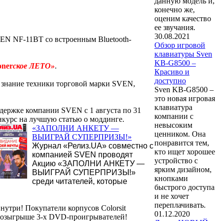
данную модель и,
конечно же,
оценим качество
ее звучания.
30.08.2021
EN NF-11BT со встроенным Bluetooth-
Обзор игровой
клавиатуры Sven
KB-G8500 –
oner
ское ЛЕТО»
.
Красиво и
доступно
 знание техники торговой марки SVEN,
Sven KB-G8500 –
это новая игровая
клавиатура
ержке компании SVEN с 1 августа по 31
компании с
нкурс на лучшую статью о моддинге.
невысоким
«ЗАПОЛНИ АНКЕТУ —
ценником. Она
ВЫИГРАЙ СУПЕРПРИЗЫ!»
понравится тем,
Журнал «Релиз.UA» совместно с
кто ищет хорошее
компанией SVEN проводят
устройство с
Акцию «ЗАПОЛНИ АНКЕТУ —
ярким дизайном,
ВЫИГРАЙ СУПЕРПРИЗЫ!»
кнопками
среди читателей, которые
быстрого доступа
и не хочет
переплачивать.
внутри! Покупатели корпусов Colorsit
01.12.2020
розыгрыше 3-х DVD-проигрывателей!