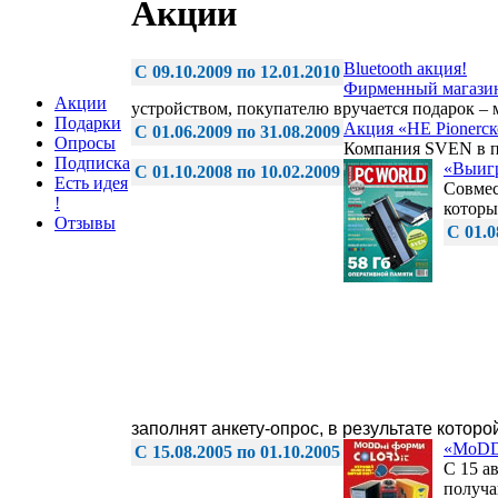
Акции
Bluetooth акция!
C 09.10.2009 по 12.01.2010
Фирменный магази
Акции
устройством, покупателю вручается подарок – 
Подарки
Акция «НЕ Pionerс
C 01.06.2009 по 31.08.2009
Опросы
Компания SVEN в пе
Подписка
«Выиг
C 01.10.2008 по 10.02.2009
Есть идея
Совмес
!
которы
Отзывы
C 01.0
заполнят анкету-опрос, в результате котор
«МоDD
C 15.08.2005 по 01.10.2005
С 15 а
получа