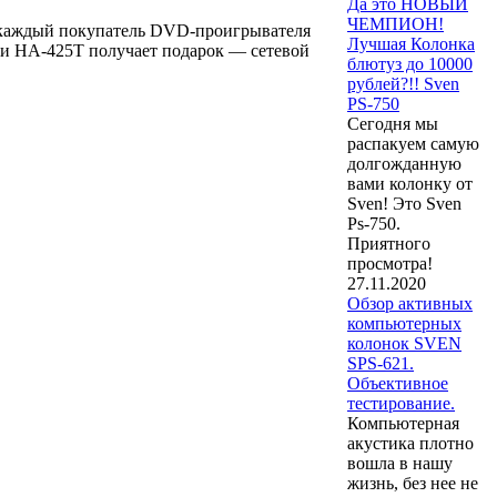
Да это НОВЫЙ
ЧЕМПИОН!
а каждый покупатель DVD-проигрывателя
Лучшая Колонка
ки HA-425T получает подарок — сетевой
блютуз до 10000
рублей?!! Sven
PS-750
Сегодня мы
распакуем самую
долгожданную
вами колонку от
Sven! Это Sven
Ps-750.
Приятного
просмотра!
27.11.2020
Обзор активных
компьютерных
колонок SVEN
SPS-621.
Объективное
тестирование.
Компьютерная
акустика плотно
вошла в нашу
жизнь, без нее не