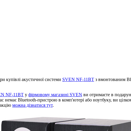
и купівлі акустичної системи
SVEN NF-11BT
з вмонтованим Bl
N NF-11BT
у
фірмовому магазині SVEN
ви отримаєте в подарун
 вас немає Bluetooth-пристрою в комп'ютері або ноутбуку, ви ціл
 акцію
можна дізнатися тут
.