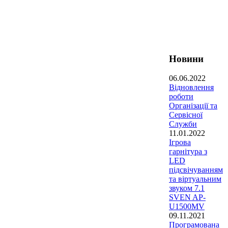
Новини
06.06.2022
Відновлення
роботи
Організації та
Сервісної
Служби
11.01.2022
Ігрова
гарнітура з
LED
підсвічуванням
та віртуальним
звуком 7.1
SVEN AP-
U1500MV
09.11.2021
Програмована