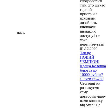
сподобається
тим, хто шукає
гарний
пристрій з
яскравим
дизайном,
кнопками
швидкого
наст.
доступу і не
хоче
переплачувати.
01.12.2020
Так це
НОВИЙ
ЧЕМПІОН!
Краща Колонка
блютуз до
10000 рублів?
!! Sven PS-750
Сьогодні ми
розпакуємо
саму
довгоочікувану
вами колонку
від Sven! Це