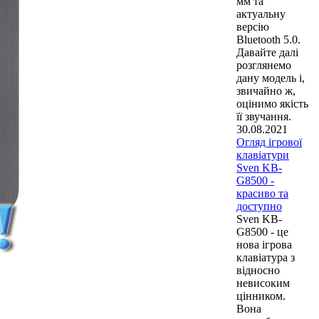
мм та
актуальну
версію
Bluetooth 5.0.
Давайте далі
розглянемо
дану модель і,
звичайно ж,
оцінимо якість
її звучання.
30.08.2021
Огляд ігрової
клавіатури
Sven KB-
G8500 -
красиво та
доступно
Sven KB-
G8500 - це
нова ігрова
клавіатура з
відносно
невисоким
цінником.
Вона