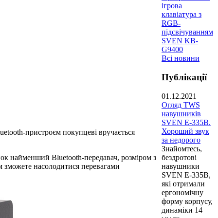
ігрова
клавіатура з
RGB-
підсвічуванням
SVEN KB-
G9400
Всі новини
Публікації
01.12.2021
Огляд TWS
навушників
SVEN E-335B.
Хороший звук
uetooth-пристроєм покупцеві вручається
за недорого
Знайомтесь,
бездротові
ок найменший Bluetooth-передавач, розміром з
навушники
ком зможете насолодитися перевагами
SVEN E-335B,
які отримали
ергономічну
форму корпусу,
динаміки 14