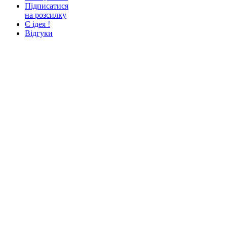
Підписатися
на розсилку
Є ідея !
Відгуки