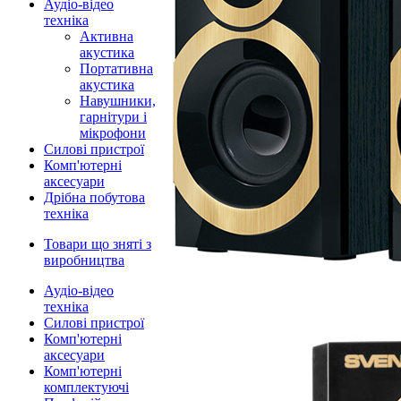
Аудіо-відео
техніка
Активна
акустика
Портативна
акустика
Навушники,
гарнітури і
мікрофони
Силові пристрої
Комп'ютерні
аксесуари
Дрібна побутова
техніка
Товари що зняті з
виробництва
Аудіо-відео
техніка
Силові пристрої
Комп'ютерні
аксесуари
Комп'ютерні
комплектуючі