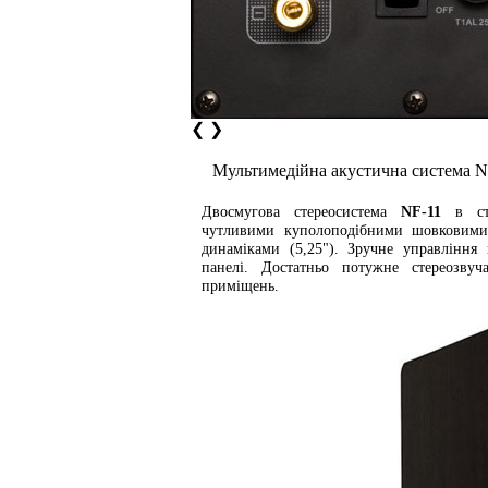
❮
❯
Мультимедійна акустична система N
Двосмугова стереосистема
NF-11
в сти
чутливими куполоподібними шовковими 
динаміками (5,25"). Зручне управління
панелі. Достатньо потужне стереозвуч
приміщень.