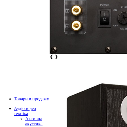
❮
❯
Товари в продажу
Аудіо-відео
техніка
Активна
акустика