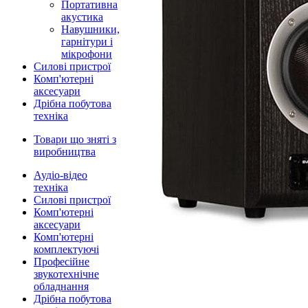
Портативна
акустика
Навушники,
гарнітури і
мікрофони
Силові пристрої
Комп'ютерні
аксесуари
Дрібна побутова
техніка
Товари що зняті з
виробництва
Аудіо-відео
техніка
Силові пристрої
Комп'ютерні
аксесуари
Комп'ютерні
комплектуючі
Професійне
звукотехнічне
обладнання
Дрібна побутова