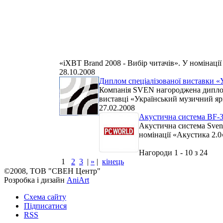
«iXBT Brand 2008 - Вибір читачів». У номінаці
28.10.2008
Диплом спеціалізованої виставки «
Компанія SVEN нагороджена дипломо
виставці «Український музичний яр
27.02.2008
Акустична система BF-
Акустична система Sve
номінації «Акустика 2.0»
Нагороди 1 - 10 з 24
1
2
3
|
»
|
кінець
©2008, ТОВ "СВЕН Центр"
Розробка і дизайн
AniArt
Схема сайту
Підписатися
RSS