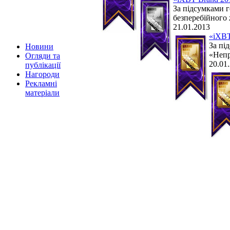
За підсумками г
безперебійного
21.01.2013
«iXBT
За пі
Новини
«Непр
Огляди та
20.01
публікації
Нагороди
Рекламні
матеріали