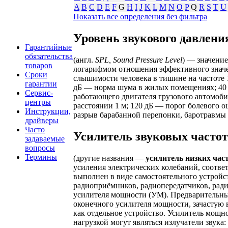
A
B
C
D
E
F
G
H
I
J
K
L
M
N
O
P
Q
R
S
T
U
Показать все определения без фильтра
Уровень звукового давлени
Гарантийные
обязательства
(англ.
SPL, Sound Pressure Level
) — значени
товаров
логарифмом отношения эффективного значе
Сроки
слышимости человека в тишине на частоте 
гарантии
дБ — норма шума в жилых помещениях; 40 
Сервис-
работающего двигателя грузового автомоби
центры
расстоянии 1 м; 120 дБ — порог болевого 
Инструкции,
разрыв барабанной перепонки, баротравмы 
драйверы
Часто
Усилитель звуковых частот
задаваемые
вопросы
Термины
(другие названия —
усилитель низких час
усиления электрических колебаний, соотве
выполнен в виде самостоятельного устройс
радиоприёмников, радиопередатчиков, радио
усилителя мощности (УМ). Предварительны
оконечного усилителя мощности, зачастую 
как отдельное устройство. Усилитель мощн
нагрузкой могут являться излучатели звука