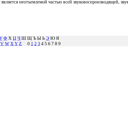
от является неотъемлемой частью всей звуковоспроизводящей, 
У
Ф
Х
Ц
Ч
Ш Щ Ъ Ы Ь
Э
Ю Я
V
W
X
Y
Z
0
1
2
3
4 5 6 7 8 9