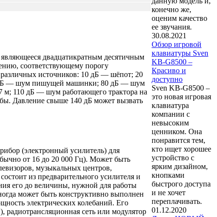
данную модель и,
конечно же,
оценим качество
ее звучания.
30.08.2021
Обзор игровой
клавиатуры Sven
 и являющееся двадцатикратным десятичным
KB-G8500 –
лению, соответствующему порогу
Красиво и
 различных источников: 10 дБ — шёпот; 20
доступно
0 дБ — шум пишущей машинки; 80 дБ — шум
Sven KB-G8500 –
7 м; 110 дБ — шум работающего трактора на
это новая игровая
мбы. Давление свыше 140 дБ может вызвать
клавиатура
компании с
невысоким
ценником. Она
понравится тем,
кто ищет хорошее
рибор (электронный усилитель) для
устройство с
ычно от 16 до 20 000 Гц). Может быть
ярким дизайном,
елевизоров, музыкальных центров,
кнопками
 состоит из предварительного усилителя и
быстрого доступа
ия его до величины, нужной для работы
и не хочет
иногда может быть конструктивно выполнен
переплачивать.
ощность электрических колебаний. Его
01.12.2020
), радиотрансляционная сеть или модулятор