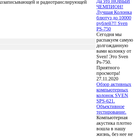
Да это НОВЫЙ
звукозаписывающей и радиотранслирующей
ЧЕМПИОН!
Лучшая Колонка
блютуз до 10000
рублей?!! Sven
PS-750
Сегодня мы
распакуем самую
долгожданную
вами колонку от
Sven! Это Sven
Ps-750.
Приятного
просмотра!
27.11.2020
Обзор активных
компьютерных
колонок SVEN
SPS-621.
Объективное
тестирование.
Компьютерная
акустика плотно
вошла в нашу
жизнь, без нее не