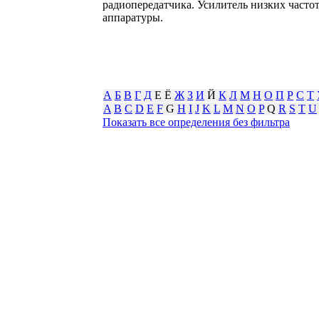
радиопередатчика. Усилитель низких част
аппаратуры.
А
Б
В
Г
Д
Е Ё
Ж
З
И
Й
К
Л
М
Н
О
П
Р
С
Т
A
B
C
D
E
F
G
H
I
J
K
L
M
N
O
P
Q
R
S
T
U
Показать все определения без фильтра