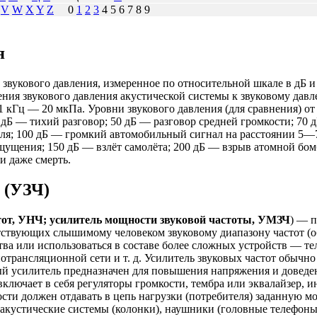
V
W
X
Y
Z
0
1
2
3
4 5 6 7 8 9
я
е звукового давления, измеренное по относительной шкале в дБ
ния звукового давления акустической системы к звуковому дав
1 кГц — 20 мкПа. Уровни звукового давления (для сравнения) от
дБ — тихий разговор; 50 дБ — разговор средней громкости; 7
ля; 100 дБ — громкий автомобильный сигнал на расстоянии 5—
ощущения; 150 дБ — взлёт самолёта; 200 дБ — взрыв атомной бо
и даже смерть.
 (УЗЧ)
тот, УНЧ; усилитель мощности звуковой частоты, УМЗЧ
) — п
тствующих слышимому человеком звуковому диапазону частот (об
тва или использоваться в составе более сложных устройств — т
трансляционной сети и т. д. Усилитель звуковых частот обычно
й усилитель предназначен для повышения напряжения и доведен
включает в себя регуляторы громкости, тембра или эквалайзер, 
ости должен отдавать в цепь нагрузки (потребителя) заданную м
: акустические системы (колонки), наушники (головные телефоны