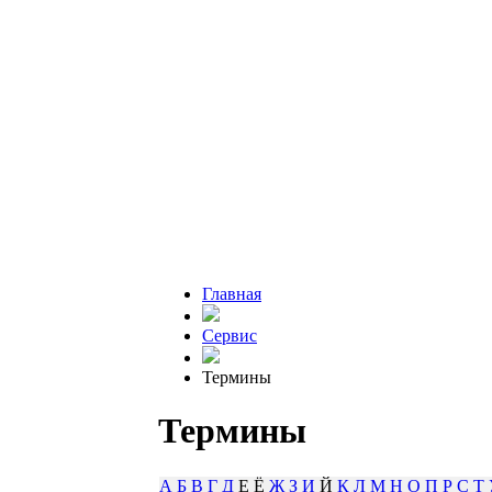
Главная
Сервис
Термины
Термины
А
Б
В
Г
Д
Е Ё
Ж
З
И
Й
К
Л
М
Н
О
П
Р
С
Т