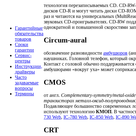
технология перезаписываемых CD. CD-RW-п
дисков CD-R и могут читать диски CD-RO
раз и читаются на универсальных (MultiR
звуковых CD-проигрывателях. CD-RW под
однократной и повышенной скоростями зап
Гарантийные
обязательства
Circum-aural
товаров
Сроки
гарантии
обозначение разновидности
амбушюров
(ан
Сервис-
наушниках. Головной телефон, который ок
центры
Контакт с головой обычно поддерживается
Инструкции,
амбушюрами «вокруг уха» может соприкасат
драйверы
Часто
CMOS
задаваемые
вопросы
Термины
от англ.
Complementary-symmetry/metal-oxide
транзисторах металл-оксид-полупроводник
Подавляющее большинство современных лог
используют технологию
КМОП
. В частно
730 Web
,
IC-780 Web
,
IC-850 Web
,
IC-890 W
CRT