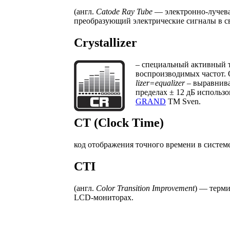
(англ.
Catode Ray Tube
— электронно-лучева
преобразующий электрические сигналы в с
Crystallizer
–
специальный активный т
воспроизводимых частот. 
lizer=equalizer –
выравнива
пределах ± 12 дБ использо
GRAND
TM Sven.
CT (Clock Time)
код отображения точного времени в систем
CTI
(англ.
Color Transition Improvement
) — терм
LCD-мониторах.