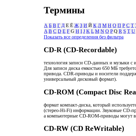
Термины
А
Б
В
Г
Д
Е Ё
Ж
З
И
Й
К
Л
М
Н
О
П
Р
С
Т
A
B
C
D
E
F
G
H
I
J
K
L
M
N
O
P
Q
R
S
T
U
Показать все определения без фильтра
CD-R (CD-Recordable)
технология записи CD-данных и музыки с 
Для записи диска емкостью 650 МБ требуетс
привода. CDR-приводы и носители поддер
универсальный дисковый формат).
CD-ROM (Compact Disc Rea
формат компакт-диска, который используетс
(стерео-Hi-Fi) информации. Звуковые CD-
а компьютерные CD-ROM-приводы могут во
CD-RW (CD ReWritable)