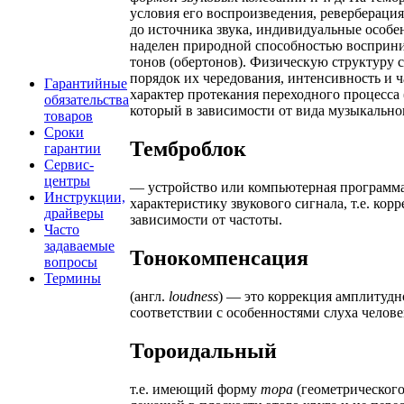
условия его воспроизведения, реверберация
до источника звука, индивидуальные особен
наделен природной способностью восприни
тонов (обертонов). Физическую структуру с
порядок их чередования, интенсивность и 
Гарантийные
характер протекания переходного процесса 
обязательства
который в зависимости от вида музыкально
товаров
Сроки
Темброблок
гарантии
Сервис-
центры
— устройство или компьютерная программ
Инструкции,
характеристику звукового сигнала, т.е. кор
драйверы
зависимости от частоты.
Часто
задаваемые
Тонокомпенсация
вопросы
Термины
(англ.
loudness
) — это коррекция амплитудн
соответствии с особенностями слуха челов
Тороидальный
т.е. имеющий форму
тора
(геометрического