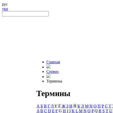
рус
укр
Главная
Сервис
Термины
Термины
А
Б
В
Г
Д
Е Ё
Ж
З
И
Й
К
Л
М
Н
О
П
Р
С
Т
A
B
C
D
E
F
G
H
I
J
K
L
M
N
O
P
Q
R
S
T
U