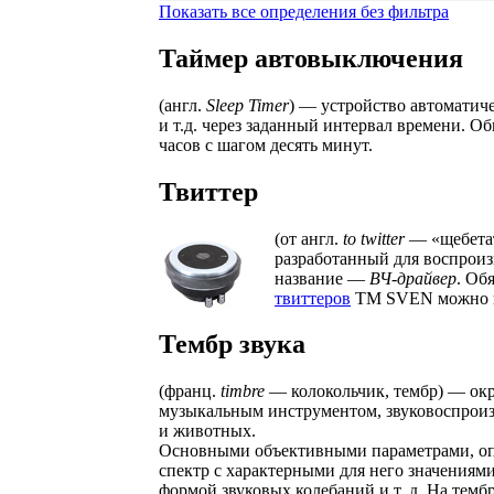
Показать все определения без фильтра
Таймер автовыключения
(англ.
Sleep Timer
) — устройство автоматич
и т.д. через заданный интервал времени. О
часов с шагом десять минут.
Твиттер
(от англ.
to twitter
— «щебетат
разработанный для воспроиз
название —
ВЧ-драйвер
. Об
твиттеров
ТМ SVEN можно по
Тембр звука
(франц.
timbre
— колокольчик, тембр) — окра
музыкальным инструментом, звуковоспрои
и животных.
Основными объективными параметрами, опр
спектр с характерными для него значениями
формой звуковых колебаний и т. д. На темб