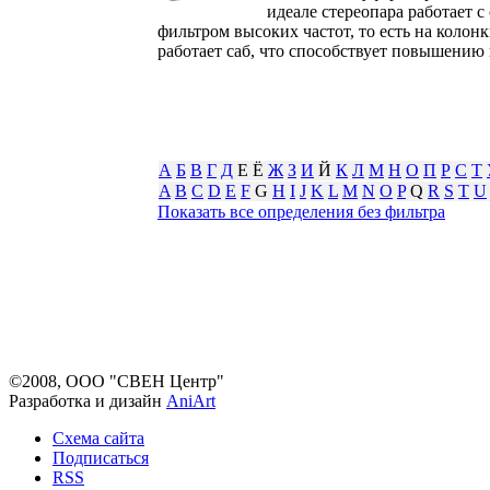
идеале стереопара работает 
фильтром высоких частот, то есть на колон
работает саб, что способствует повышению 
А
Б
В
Г
Д
Е Ё
Ж
З
И
Й
К
Л
М
Н
О
П
Р
С
Т
A
B
C
D
E
F
G
H
I
J
K
L
M
N
O
P
Q
R
S
T
U
Показать все определения без фильтра
©2008, ООО "СВЕН Центр"
Разработка и дизайн
AniArt
Схема сайта
Подписаться
RSS