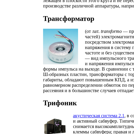
лежащей в плоскости этого круга и не пере
производстве различной аппаратуры, напр
Трансформатор
(от лат.
transformo
— пре
частей) электромагнитн
посредством электрома
напряжения в систему 
частоте и без существ
— вид импульсного тра
и напряжения импульс
формы импульса на выходе. В сравнении с
Ш-образных пластин, трансформаторы с т
габариты, обладают повышенным КПД, а их
равномерном распределении обмоток по пер
рассеяния и в большинстве случаев отпада
Трифоник
акустическая система 2.1
, в 
и активный сабвуфер. Типич
снимается высокоамплитудны
клеммы сабвуфера; правая и