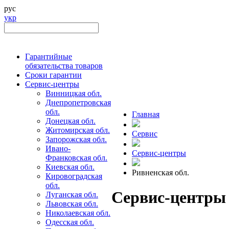
рус
укр
Гарантийные
обязательства товаров
Сроки гарантии
Сервис-центры
Винницкая обл.
Днепропетровская
обл.
Главная
Донецкая обл.
Житомирская обл.
Сервис
Запорожская обл.
Ивано-
Сервис-центры
Франковская обл.
Киевская обл.
Ривненская обл.
Кировоградская
обл.
Сервис-центры
Луганская обл.
Львовская обл.
Николаевская обл.
Одесская обл.