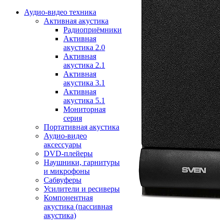
Аудио-видео техника
Активная акустика
Радиоприёмники
Активная
акустика 2.0
Активная
акустика 2.1
Активная
акустика 3.1
Активная
акустика 5.1
Мониторная
серия
Портативная акустика
Аудио-видео
аксессуары
DVD-плейеры
Наушники, гарнитуры
и микрофоны
Сабвуферы
Усилители и ресиверы
Компонентная
акустика (пассивная
акустика)