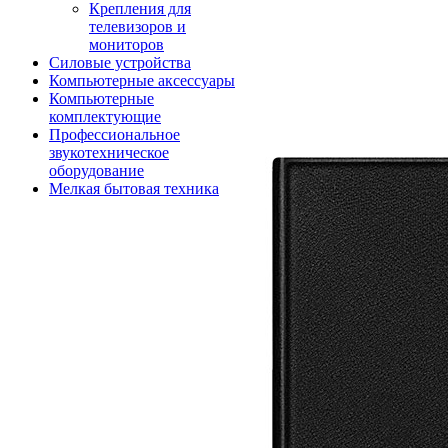
Крепления для
телевизоров и
мониторов
Силовые устройства
Компьютерные аксессуары
Компьютерные
комплектующие
Профессиональное
звукотехническое
оборудование
Мелкая бытовая техника