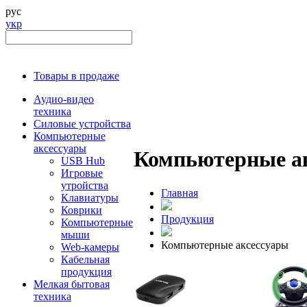
рус
укр
Товары в продаже
Аудио-видео
техника
Силовые устройства
Компьютерные
аксессуары
Компьютерные а
USB Hub
Игровые
утройства
Главная
Клавиатуры
Коврики
Продукция
Компьютерные
мыши
Компьютерные аксессуары
Web-камеры
Кабельная
продукция
Мелкая бытовая
техника