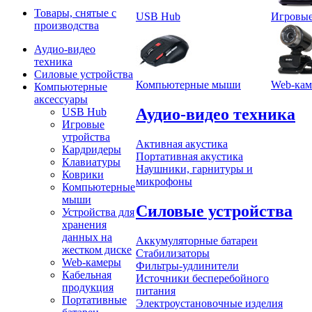
Товары, снятые с
USB Hub
Игровые
производства
Аудио-видео
техника
Силовые устройства
Компьютерные мыши
Web-ка
Компьютерные
аксессуары
Аудио-видео техника
USB Hub
Игровые
утройства
Активная акустика
Кардридеры
Портативная акустика
Клавиатуры
Наушники, гарнитуры и
Коврики
микрофоны
Компьютерные
мыши
Силовые устройства
Устройства для
хранения
данных на
Аккумуляторные батареи
жестком диске
Стабилизаторы
Web-камеры
Фильтры-удлинители
Кабельная
Источники бесперебойного
продукция
питания
Портативные
Электроустановочные изделия