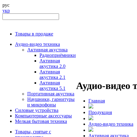
рус
укр
Товары в продаже
Аудио-видео техника
Активная акустика
Радиоприёмники
Активная
акустика 2.0
Активная
акустика 2.1
Активная
Аудио-видео 
акустика 5.1
Портативная акустика
Наушники, гарнитуры
Главная
и микрофоны
Силовые устройства
Продукция
Компьютерные аксессуары
Мелкая бытовая техника
Аудио-видео техника
Товары, снятые с
Активная акустика