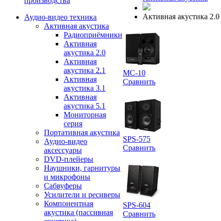
производства
Активная акустика 2.0
Аудио-видео техника
Активная акустика
Радиоприёмники
Активная
акустика 2.0
Активная
акустика 2.1
MC-10
Активная
Сравнить
акустика 3.1
Активная
акустика 5.1
Мониторная
серия
Портативная акустика
SPS-575
Аудио-видео
Сравнить
аксессуары
DVD-плейеры
Наушники, гарнитуры
и микрофоны
Сабвуферы
Усилители и ресиверы
Компонентная
SPS-604
акустика (пассивная
Сравнить