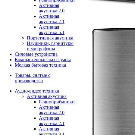
Активная
акустика 2.0
Активная
акустика 2.1
Активная
акустика 5.1
Портативная акустика
Наушники, гарнитуры
и микрофоны
Силовые устройства
Компьютерные аксессуары
Мелкая бытовая техника
Товары, снятые с
производства
Аудио-видео техника
Активная акустика
Радиоприёмники
Активная
акустика 2.0
Активная
акустика 2.1
Активная
акустика 3.1