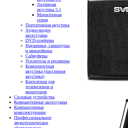
Активная
акустика 5.1
Мониторная
серия
Портативная акустика
Аудио-видео
аксессуары
DVD-плейеры
Наушники, гарнитуры
и микрофоны
Сабвуферы
Усилители и ресиверы
Компонентная
акустика (пассивная
акустика)
Крепления для
телевизоров и
мониторов
Силовые устройства
Компьютерные аксессуары
Компьютерные
комплектующие
Профессиональное
звукотехническое
оборудование