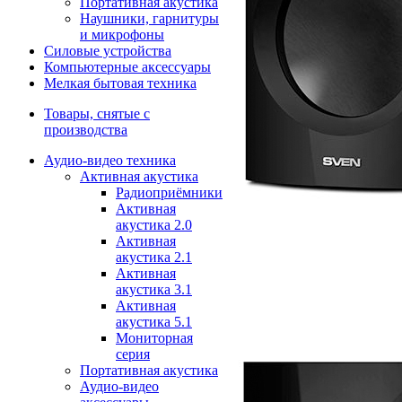
Портативная акустика
Наушники, гарнитуры
и микрофоны
Силовые устройства
Компьютерные аксессуары
Мелкая бытовая техника
Товары, снятые с
производства
Аудио-видео техника
Активная акустика
Радиоприёмники
Активная
акустика 2.0
Активная
акустика 2.1
Активная
акустика 3.1
Активная
акустика 5.1
Мониторная
серия
Портативная акустика
Аудио-видео