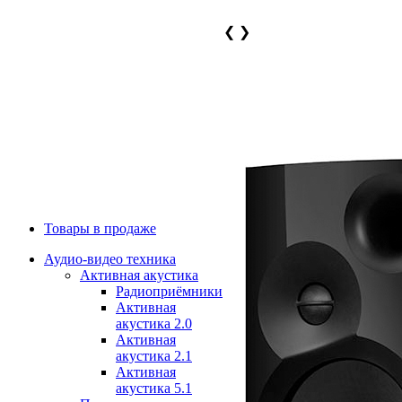
❮
❯
Товары в продаже
Аудио-видео техника
Активная акустика
Радиоприёмники
Активная
акустика 2.0
Активная
акустика 2.1
Активная
акустика 5.1