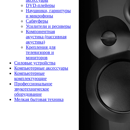
аксессуары
DVD-плейеры
Наушники, гарнитуры
и микрофоны
Сабвуферы
Усилители и ресиверы
Компонентная
акустика (пассивная
акустика)
Крепления для
телевизоров и
мониторов
Силовые устройства
Компьютерные аксессуары
Компьютерные
комплектующие
Профессиональное
звукотехническое
оборудование
Мелкая бытовая техника