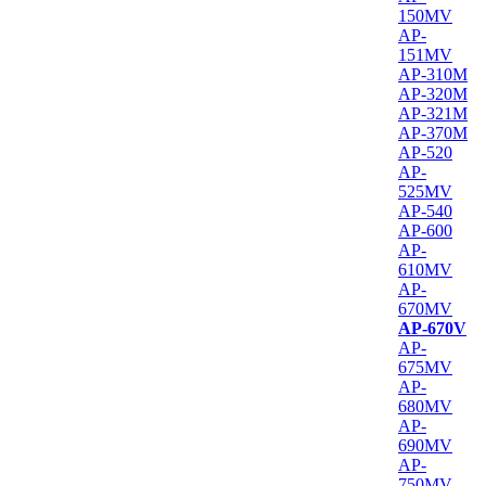
150MV
AP-
151MV
AP-310M
AP-320M
AP-321M
AP-370M
AP-520
AP-
525MV
AP-540
AP-600
AP-
610MV
AP-
670MV
AP-670V
AP-
675MV
AP-
680MV
AP-
690MV
AP-
750MV