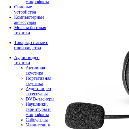
микрофоны
Силовые
устройства
Компьютерные
аксессуары
Мелкая бытовая
техника
Товары, снятые с
производства
Аудио-видео
техника
Активная
акустика
Портативная
акустика
Аудио-видео
аксессуары
DVD-плейеры
Наушники,
гарнитуры и
микрофоны
Сабвуферы
Усилители и