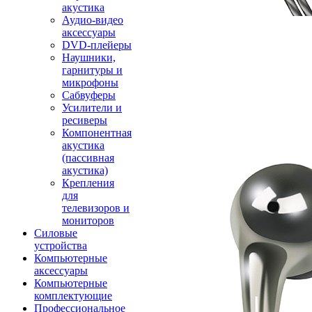
акустика
Аудио-видео
аксессуары
DVD-плейеры
Наушники,
гарнитуры и
микрофоны
Сабвуферы
Усилители и
ресиверы
Компонентная
акустика
(пассивная
акустика)
Крепления
для
телевизоров и
мониторов
Силовые
устройства
Компьютерные
аксессуары
Компьютерные
комплектующие
Профессиональное