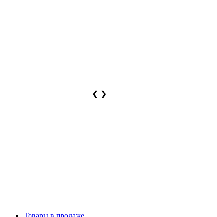
❮
❯
Товары в продаже