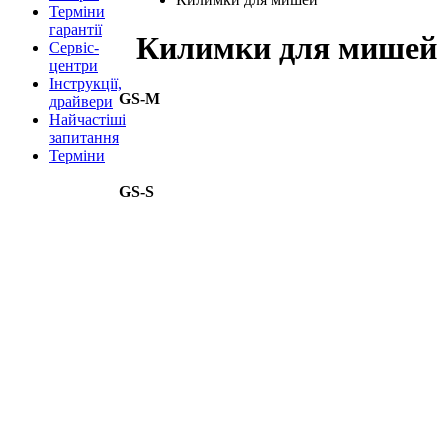
Терміни
гарантії
Килимки для мишей
Сервіс-
центри
Інструкції,
GS-M
драйвери
Найчастіші
запитання
Терміни
GS-S