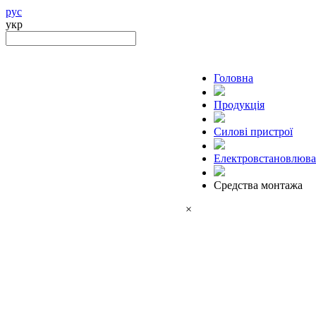
рус
укр
Головна
Продукцiя
Силові пристрої
Електровстановлюва
Средства монтажа
×