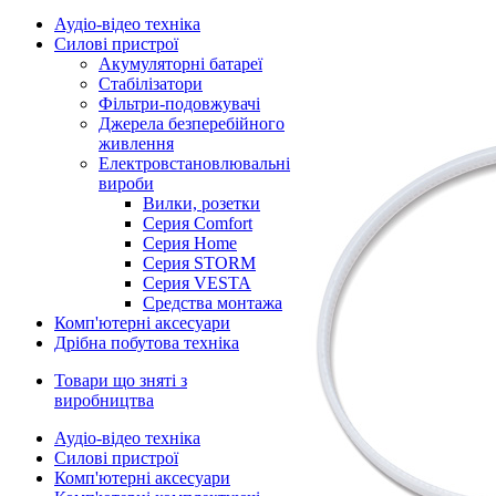
Аудіо-відео техніка
Силові пристрої
Акумуляторні батареї
Стабілізатори
Фільтри-подовжувачі
Джерела безперебійного
живлення
Електровстановлювальні
вироби
Вилки, розетки
Серия Comfort
Серия Home
Серия STORM
Серия VESTA
Средства монтажа
Комп'ютерні аксесуари
Дрібна побутова техніка
Товари що зняті з
виробництва
Аудіо-відео техніка
Силові пристрої
Комп'ютерні аксесуари