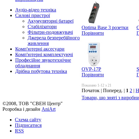
Аудіо-відео техніка
Силові пристрої
Акумуляторні батареї
Стабілізатори
Optima Base 3 розетки
O
Фільтри-подовжувачі
Порівняти
П
Джерела безперебійного
живлення
Комп'ютерні аксесуари
Комп'ютерні комплектуючі
Професійне звукотехнічне
обладнання
OVP-17P
Дрібна побутова техніка
Порівняти
П
Показано 1-12 з 21
Початок | Поперед. |
1
2
|
Н
Товари, що зняті з виробн
©2008, ТОВ "СВЕН Центр"
Розробка і дизайн
AniArt
Схема сайту
Підписатися
RSS