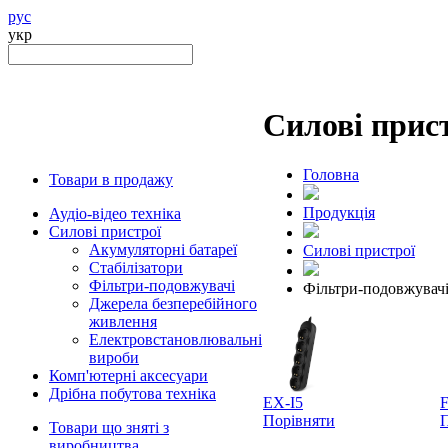
рус
укр
Силові прис
Головна
Товари в продажу
Продукцiя
Аудіо-відео техніка
Силові пристрої
Акумуляторні батареї
Силові пристрої
Стабілізатори
Фільтри-подовжувачі
Фільтри-подовжувач
Джерела безперебійного
живлення
Електровстановлювальні
вироби
Комп'ютерні аксесуари
Дрібна побутова техніка
EX-I5
F
Порівняти
П
Товари що зняті з
виробництва