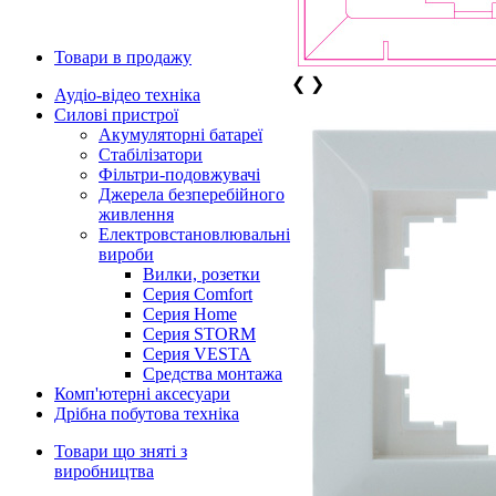
Товари в продажу
❮
❯
Аудіо-відео техніка
Силові пристрої
Акумуляторні батареї
Стабілізатори
Фільтри-подовжувачі
Джерела безперебійного
живлення
Електровстановлювальні
вироби
Вилки, розетки
Серия Comfort
Серия Home
Серия STORM
Серия VESTA
Средства монтажа
Комп'ютерні аксесуари
Дрібна побутова техніка
Товари що зняті з
виробництва