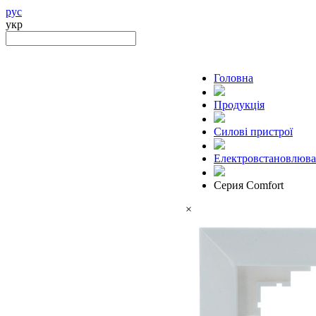
рус
укр
Головна
Продукцiя
Силові пристрої
Електровстановлюва
Серия Comfort
×