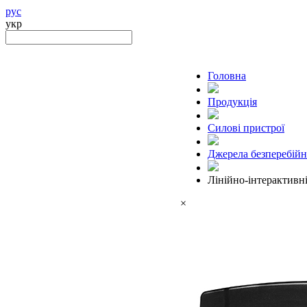
рус
укр
Головна
Продукцiя
Силові пристрої
Джерела безперебій
Лінійно-інтерактивн
×