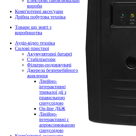
Електровстановлювальні
вироби
Комп'ютерні аксесуари
Дрібна побутова техніка
Товари що зняті з
виробництва
Аудіо-відео техніка
Силові пристрої
Акумуляторні батареї
Стабілізатори
Фільтри-подовжувачі
Джерела безперебійного
живлення
Лінійно-
інтерактивні
тривалої дії з
правильною
синусоідою
On-line ДБЖ
Лінійно-
інтерактивні с
апроксимованою
синусоідою
Комп'ютерні аксесуари