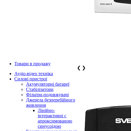
Товари в продажу
❮
❯
Аудіо-відео техніка
Силові пристрої
Акумуляторні батареї
Стабілізатори
Фільтри-подовжувачі
Джерела безперебійного
живлення
Лінійно-
інтерактивні с
апроксимованою
синусоідою