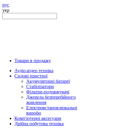
рус
укр
Товари в продажу
Аудіо-відео техніка
Силові пристрої
Акумуляторні батареї
Стабілізатори
Фільтри-подовжувачі
Джерела безперебійного
живлення
Електровстановлювальні
вироби
Комп'ютерні аксесуари
Дрібна побутова техніка