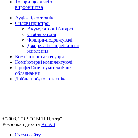
Товари що зняті з
виробництва
Аудіо-відео техніка
Силові пристрої
Акумуляторні батареї
Стабілізатори
Фільтри-подовжувачі
Джерела безперебійного
живлення
Комп'ютерні аксесуари
Комп'ютерні комплектуючі
Професійне звукотехнічне
обладнання
Дрібна побутова техніка
©2008, ТОВ "СВЕН Центр"
Розробка і дизайн
AniArt
Схема сайту